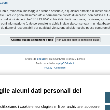
bb.com
.
 calunnia, minaccia, messaggio a sfondo sessuale, o qualsiasi altro tipo di materiale
. Fare ciò porta all’immediato e permanente divieto di accesso, con notifica al tuo 
te condizioni. Accetti che “EDILCLIMA” abbia il diritto di rimuovere, riscrivere, spo
he ogni informazione (dato personale) tu abbia inviato sia conservata in un databa
 ritenersi responsabili per qualsiasi violazione al sistema che possa compromett
Creato da
phpBB
® Forum Software © phpBB Limited
Traduzione Italiana
phpBB-Italia.it
Privacy
|
Condizioni
lie alcuni dati personali dei
 utilizziamo i cookie e tecnologie simili per archiviare, accedere