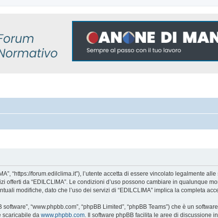
, “https://forum.edilclima.it”), l’utente accetta di essere vincolato legalmente alle 
rvizi offerti da “EDILCLIMA”. Le condizioni d’uso possono cambiare in qualunque mom
tuali modifiche, dato che l’uso dei servizi di “EDILCLIMA” implica la completa acce
BB software”, “www.phpbb.com”, “phpBB Limited”, “phpBB Teams”) che è un software p
e scaricabile da
www.phpbb.com
. Il software phpBB facilita le aree di discussione