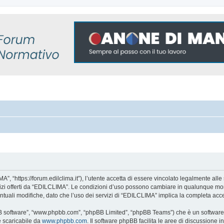
, “https://forum.edilclima.it”), l’utente accetta di essere vincolato legalmente alle 
rvizi offerti da “EDILCLIMA”. Le condizioni d’uso possono cambiare in qualunque mom
tuali modifiche, dato che l’uso dei servizi di “EDILCLIMA” implica la completa acce
BB software”, “www.phpbb.com”, “phpBB Limited”, “phpBB Teams”) che è un software p
e scaricabile da
www.phpbb.com
. Il software phpBB facilita le aree di discussione