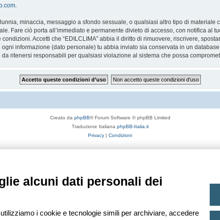
bb.com
.
 calunnia, minaccia, messaggio a sfondo sessuale, o qualsiasi altro tipo di materiale
. Fare ciò porta all’immediato e permanente divieto di accesso, con notifica al tuo 
te condizioni. Accetti che “EDILCLIMA” abbia il diritto di rimuovere, riscrivere, spo
he ogni informazione (dato personale) tu abbia inviato sia conservata in un databa
 ritenersi responsabili per qualsiasi violazione al sistema che possa compromett
Creato da
phpBB
® Forum Software © phpBB Limited
Traduzione Italiana
phpBB-Italia.it
Privacy
|
Condizioni
lie alcuni dati personali dei
 utilizziamo i cookie e tecnologie simili per archiviare, accedere