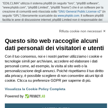
“EDILCLIMA” utilizza il sistema phpBB (in seguito “loro”, “phpBB software”,
“www.phpbb.com”, “phpBB Limited”, “phpBB Teams”) che è un software per la
creazione di comunità web rilasciata sotto “
GNU General Public License v2
” (in
seguito “GPL”) liberamente scaricabile da
www.phpbb.com
. Il software phpBB
facilita le aree di discussione internet; phpBB Limited non è responsabile dei
contenuti e della gestione. Per ulteriori informazioni su phpBB:
https://www.phpbb.com
.
Rifiuta cookie non necessari ✕
Accetti di non inviare alcun tipo di offesa, oscenità, volgarità, calunnia,
Questo sito web raccoglie alcuni
minaccia, messaggio a sfondo sessuale, o qualsiasi altro tipo di materiale che
può violare una qualsiasi Legge del proprio Stato, o dello Stato dove
dati personali dei visitatori e utenti
“EDILCLIMA” è ospitato, o di una Legge internazionale. Fare ciò porta
all’immediato e permanente divieto di accesso, con notifica al tuo provider
Con il tuo consenso, noi e i nostri partner utilizziamo i cookie e
Internet se è ritenuto da noi opportuno. Tutti gli indirizzi IP sono registrati per
salvaguardare e rinforzare queste condizioni. Accetti che “EDILCLIMA” abbia il
tecnologie simili per archiviare, accedere ed elaborare i dati
diritto di rimuovere, riscrivere, spostare o chiudere qualsiasi argomento in
personali come, ad esempio, la visita al sito web o la
qualsiasi momento lo ritenga necessario. Come fruitore di questo servizio,
personalizzazione degli annunci. Poiché rispettiamo il tuo diritto
accetti che ogni informazione (dato personale) tu abbia inviato sia conservata
alla privacy, è possibile scegliere di non consentire alcuni tipi di
in un database. Al contempo queste informazioni non saranno divulgate a
cookie. Clicca su preferenze GDPR per saperne di più.
nessuno senza il tuo consenso, né “EDILCLIMA” o phpBB sono da ritenersi
responsabili per qualsiasi violazione al sistema che possa compromettere
Visualizza la Cookie Policy Completa
queste informazioni.
Powered by