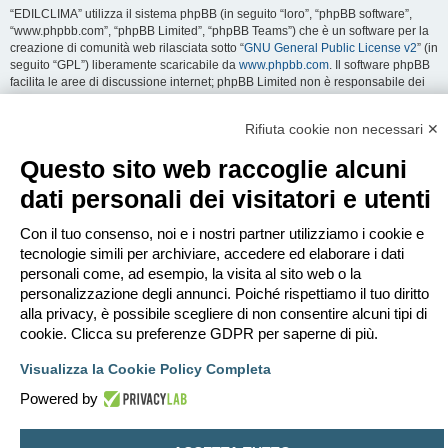
“EDILCLIMA” utilizza il sistema phpBB (in seguito “loro”, “phpBB software”,
“www.phpbb.com”, “phpBB Limited”, “phpBB Teams”) che è un software per la
creazione di comunità web rilasciata sotto “
GNU General Public License v2
” (in
seguito “GPL”) liberamente scaricabile da
www.phpbb.com
. Il software phpBB
facilita le aree di discussione internet; phpBB Limited non è responsabile dei
contenuti e della gestione. Per ulteriori informazioni su phpBB:
https://www.phpbb.com
.
Rifiuta cookie non necessari ✕
Accetti di non inviare alcun tipo di offesa, oscenità, volgarità, calunnia,
Questo sito web raccoglie alcuni
minaccia, messaggio a sfondo sessuale, o qualsiasi altro tipo di materiale che
può violare una qualsiasi Legge del proprio Stato, o dello Stato dove
dati personali dei visitatori e utenti
“EDILCLIMA” è ospitato, o di una Legge internazionale. Fare ciò porta
all’immediato e permanente divieto di accesso, con notifica al tuo provider
Con il tuo consenso, noi e i nostri partner utilizziamo i cookie e
Internet se è ritenuto da noi opportuno. Tutti gli indirizzi IP sono registrati per
salvaguardare e rinforzare queste condizioni. Accetti che “EDILCLIMA” abbia il
tecnologie simili per archiviare, accedere ed elaborare i dati
diritto di rimuovere, riscrivere, spostare o chiudere qualsiasi argomento in
personali come, ad esempio, la visita al sito web o la
qualsiasi momento lo ritenga necessario. Come fruitore di questo servizio,
personalizzazione degli annunci. Poiché rispettiamo il tuo diritto
accetti che ogni informazione (dato personale) tu abbia inviato sia conservata
alla privacy, è possibile scegliere di non consentire alcuni tipi di
in un database. Al contempo queste informazioni non saranno divulgate a
cookie. Clicca su preferenze GDPR per saperne di più.
nessuno senza il tuo consenso, né “EDILCLIMA” o phpBB sono da ritenersi
responsabili per qualsiasi violazione al sistema che possa compromettere
Visualizza la Cookie Policy Completa
queste informazioni.
Powered by