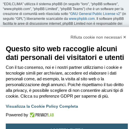
“EDILCLIMA” utilizza il sistema phpBB (in seguito “loro”, “phpBB software”,
“www.phpbb.com”, “phpBB Limited”, “phpBB Teams”) che è un software per la
creazione di comunità web rilasciata sotto “
GNU General Public License v2
” (in
seguito “GPL”) liberamente scaricabile da
www.phpbb.com
. Il software phpBB
facilita le aree di discussione internet; phpBB Limited non è responsabile dei
contenuti e della gestione. Per ulteriori informazioni su phpBB:
https://www.phpbb.com
.
Rifiuta cookie non necessari ✕
Accetti di non inviare alcun tipo di offesa, oscenità, volgarità, calunnia,
Questo sito web raccoglie alcuni
minaccia, messaggio a sfondo sessuale, o qualsiasi altro tipo di materiale che
può violare una qualsiasi Legge del proprio Stato, o dello Stato dove
dati personali dei visitatori e utenti
“EDILCLIMA” è ospitato, o di una Legge internazionale. Fare ciò porta
all’immediato e permanente divieto di accesso, con notifica al tuo provider
Con il tuo consenso, noi e i nostri partner utilizziamo i cookie e
Internet se è ritenuto da noi opportuno. Tutti gli indirizzi IP sono registrati per
salvaguardare e rinforzare queste condizioni. Accetti che “EDILCLIMA” abbia il
tecnologie simili per archiviare, accedere ed elaborare i dati
diritto di rimuovere, riscrivere, spostare o chiudere qualsiasi argomento in
personali come, ad esempio, la visita al sito web o la
qualsiasi momento lo ritenga necessario. Come fruitore di questo servizio,
personalizzazione degli annunci. Poiché rispettiamo il tuo diritto
accetti che ogni informazione (dato personale) tu abbia inviato sia conservata
alla privacy, è possibile scegliere di non consentire alcuni tipi di
in un database. Al contempo queste informazioni non saranno divulgate a
cookie. Clicca su preferenze GDPR per saperne di più.
nessuno senza il tuo consenso, né “EDILCLIMA” o phpBB sono da ritenersi
responsabili per qualsiasi violazione al sistema che possa compromettere
Visualizza la Cookie Policy Completa
queste informazioni.
Powered by