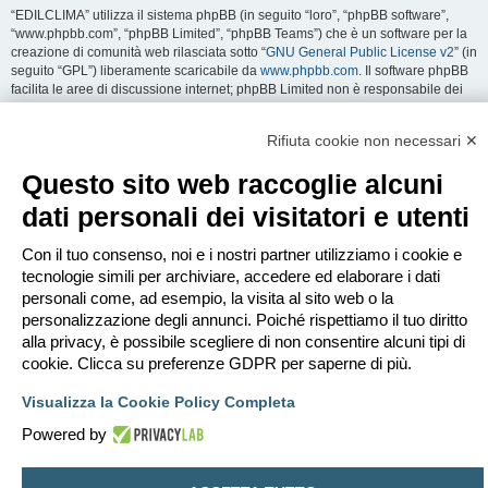
“EDILCLIMA” utilizza il sistema phpBB (in seguito “loro”, “phpBB software”,
“www.phpbb.com”, “phpBB Limited”, “phpBB Teams”) che è un software per la
creazione di comunità web rilasciata sotto “
GNU General Public License v2
” (in
seguito “GPL”) liberamente scaricabile da
www.phpbb.com
. Il software phpBB
facilita le aree di discussione internet; phpBB Limited non è responsabile dei
contenuti e della gestione. Per ulteriori informazioni su phpBB:
https://www.phpbb.com
.
Rifiuta cookie non necessari ✕
Accetti di non inviare alcun tipo di offesa, oscenità, volgarità, calunnia,
Questo sito web raccoglie alcuni
minaccia, messaggio a sfondo sessuale, o qualsiasi altro tipo di materiale che
può violare una qualsiasi Legge del proprio Stato, o dello Stato dove
dati personali dei visitatori e utenti
“EDILCLIMA” è ospitato, o di una Legge internazionale. Fare ciò porta
all’immediato e permanente divieto di accesso, con notifica al tuo provider
Con il tuo consenso, noi e i nostri partner utilizziamo i cookie e
Internet se è ritenuto da noi opportuno. Tutti gli indirizzi IP sono registrati per
salvaguardare e rinforzare queste condizioni. Accetti che “EDILCLIMA” abbia il
tecnologie simili per archiviare, accedere ed elaborare i dati
diritto di rimuovere, riscrivere, spostare o chiudere qualsiasi argomento in
personali come, ad esempio, la visita al sito web o la
qualsiasi momento lo ritenga necessario. Come fruitore di questo servizio,
personalizzazione degli annunci. Poiché rispettiamo il tuo diritto
accetti che ogni informazione (dato personale) tu abbia inviato sia conservata
alla privacy, è possibile scegliere di non consentire alcuni tipi di
in un database. Al contempo queste informazioni non saranno divulgate a
cookie. Clicca su preferenze GDPR per saperne di più.
nessuno senza il tuo consenso, né “EDILCLIMA” o phpBB sono da ritenersi
responsabili per qualsiasi violazione al sistema che possa compromettere
Visualizza la Cookie Policy Completa
queste informazioni.
Powered by