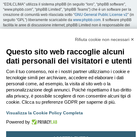
“EDILCLIMA” utilizza il sistema phpBB (in seguito “loro”, “phpBB software”,
“www.phpbb.com”, “phpBB Limited”, “phpBB Teams”) che è un software per la
creazione di comunità web rilasciata sotto “
GNU General Public License v2
” (in
seguito “GPL”) liberamente scaricabile da
www.phpbb.com
. Il software phpBB
facilita le aree di discussione internet; phpBB Limited non è responsabile dei
contenuti e della gestione. Per ulteriori informazioni su phpBB:
https://www.phpbb.com
.
Rifiuta cookie non necessari ✕
Accetti di non inviare alcun tipo di offesa, oscenità, volgarità, calunnia,
Questo sito web raccoglie alcuni
minaccia, messaggio a sfondo sessuale, o qualsiasi altro tipo di materiale che
può violare una qualsiasi Legge del proprio Stato, o dello Stato dove
dati personali dei visitatori e utenti
“EDILCLIMA” è ospitato, o di una Legge internazionale. Fare ciò porta
all’immediato e permanente divieto di accesso, con notifica al tuo provider
Con il tuo consenso, noi e i nostri partner utilizziamo i cookie e
Internet se è ritenuto da noi opportuno. Tutti gli indirizzi IP sono registrati per
salvaguardare e rinforzare queste condizioni. Accetti che “EDILCLIMA” abbia il
tecnologie simili per archiviare, accedere ed elaborare i dati
diritto di rimuovere, riscrivere, spostare o chiudere qualsiasi argomento in
personali come, ad esempio, la visita al sito web o la
qualsiasi momento lo ritenga necessario. Come fruitore di questo servizio,
personalizzazione degli annunci. Poiché rispettiamo il tuo diritto
accetti che ogni informazione (dato personale) tu abbia inviato sia conservata
alla privacy, è possibile scegliere di non consentire alcuni tipi di
in un database. Al contempo queste informazioni non saranno divulgate a
cookie. Clicca su preferenze GDPR per saperne di più.
nessuno senza il tuo consenso, né “EDILCLIMA” o phpBB sono da ritenersi
responsabili per qualsiasi violazione al sistema che possa compromettere
Visualizza la Cookie Policy Completa
queste informazioni.
Powered by