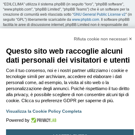
“EDILCLIMA” utilizza il sistema phpBB (in seguito “loro”, “phpBB software”,
“www.phpbb.com”, “phpBB Limited”, “phpBB Teams”) che è un software per la
creazione di comunità web rilasciata sotto “
GNU General Public License v2
” (in
seguito “GPL”) liberamente scaricabile da
www.phpbb.com
. Il software phpBB
facilita le aree di discussione internet; phpBB Limited non è responsabile dei
contenuti e della gestione. Per ulteriori informazioni su phpBB:
https://www.phpbb.com
.
Rifiuta cookie non necessari ✕
Accetti di non inviare alcun tipo di offesa, oscenità, volgarità, calunnia,
Questo sito web raccoglie alcuni
minaccia, messaggio a sfondo sessuale, o qualsiasi altro tipo di materiale che
può violare una qualsiasi Legge del proprio Stato, o dello Stato dove
dati personali dei visitatori e utenti
“EDILCLIMA” è ospitato, o di una Legge internazionale. Fare ciò porta
all’immediato e permanente divieto di accesso, con notifica al tuo provider
Con il tuo consenso, noi e i nostri partner utilizziamo i cookie e
Internet se è ritenuto da noi opportuno. Tutti gli indirizzi IP sono registrati per
salvaguardare e rinforzare queste condizioni. Accetti che “EDILCLIMA” abbia il
tecnologie simili per archiviare, accedere ed elaborare i dati
diritto di rimuovere, riscrivere, spostare o chiudere qualsiasi argomento in
personali come, ad esempio, la visita al sito web o la
qualsiasi momento lo ritenga necessario. Come fruitore di questo servizio,
personalizzazione degli annunci. Poiché rispettiamo il tuo diritto
accetti che ogni informazione (dato personale) tu abbia inviato sia conservata
alla privacy, è possibile scegliere di non consentire alcuni tipi di
in un database. Al contempo queste informazioni non saranno divulgate a
cookie. Clicca su preferenze GDPR per saperne di più.
nessuno senza il tuo consenso, né “EDILCLIMA” o phpBB sono da ritenersi
responsabili per qualsiasi violazione al sistema che possa compromettere
Visualizza la Cookie Policy Completa
queste informazioni.
Powered by