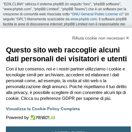
“EDILCLIMA” utilizza il sistema phpBB (in seguito “loro”, “phpBB software”,
“www.phpbb.com”, “phpBB Limited”, “phpBB Teams”) che è un software per la
creazione di comunità web rilasciata sotto “
GNU General Public License v2
” (in
seguito “GPL”) liberamente scaricabile da
www.phpbb.com
. Il software phpBB
facilita le aree di discussione internet; phpBB Limited non è responsabile dei
contenuti e della gestione. Per ulteriori informazioni su phpBB:
https://www.phpbb.com
.
Rifiuta cookie non necessari ✕
Accetti di non inviare alcun tipo di offesa, oscenità, volgarità, calunnia,
Questo sito web raccoglie alcuni
minaccia, messaggio a sfondo sessuale, o qualsiasi altro tipo di materiale che
può violare una qualsiasi Legge del proprio Stato, o dello Stato dove
dati personali dei visitatori e utenti
“EDILCLIMA” è ospitato, o di una Legge internazionale. Fare ciò porta
all’immediato e permanente divieto di accesso, con notifica al tuo provider
Con il tuo consenso, noi e i nostri partner utilizziamo i cookie e
Internet se è ritenuto da noi opportuno. Tutti gli indirizzi IP sono registrati per
salvaguardare e rinforzare queste condizioni. Accetti che “EDILCLIMA” abbia il
tecnologie simili per archiviare, accedere ed elaborare i dati
diritto di rimuovere, riscrivere, spostare o chiudere qualsiasi argomento in
personali come, ad esempio, la visita al sito web o la
qualsiasi momento lo ritenga necessario. Come fruitore di questo servizio,
personalizzazione degli annunci. Poiché rispettiamo il tuo diritto
accetti che ogni informazione (dato personale) tu abbia inviato sia conservata
alla privacy, è possibile scegliere di non consentire alcuni tipi di
in un database. Al contempo queste informazioni non saranno divulgate a
cookie. Clicca su preferenze GDPR per saperne di più.
nessuno senza il tuo consenso, né “EDILCLIMA” o phpBB sono da ritenersi
responsabili per qualsiasi violazione al sistema che possa compromettere
Visualizza la Cookie Policy Completa
queste informazioni.
Powered by