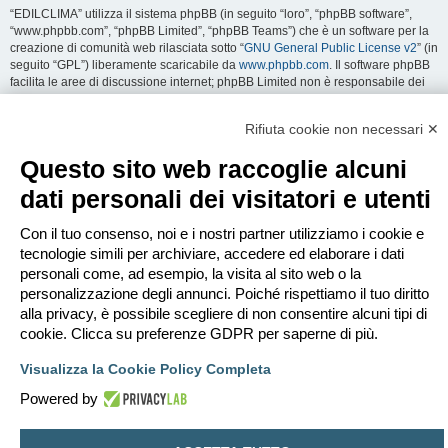
“EDILCLIMA” utilizza il sistema phpBB (in seguito “loro”, “phpBB software”,
“www.phpbb.com”, “phpBB Limited”, “phpBB Teams”) che è un software per la
creazione di comunità web rilasciata sotto “
GNU General Public License v2
” (in
seguito “GPL”) liberamente scaricabile da
www.phpbb.com
. Il software phpBB
facilita le aree di discussione internet; phpBB Limited non è responsabile dei
contenuti e della gestione. Per ulteriori informazioni su phpBB:
https://www.phpbb.com
.
Rifiuta cookie non necessari ✕
Accetti di non inviare alcun tipo di offesa, oscenità, volgarità, calunnia,
Questo sito web raccoglie alcuni
minaccia, messaggio a sfondo sessuale, o qualsiasi altro tipo di materiale che
può violare una qualsiasi Legge del proprio Stato, o dello Stato dove
dati personali dei visitatori e utenti
“EDILCLIMA” è ospitato, o di una Legge internazionale. Fare ciò porta
all’immediato e permanente divieto di accesso, con notifica al tuo provider
Con il tuo consenso, noi e i nostri partner utilizziamo i cookie e
Internet se è ritenuto da noi opportuno. Tutti gli indirizzi IP sono registrati per
salvaguardare e rinforzare queste condizioni. Accetti che “EDILCLIMA” abbia il
tecnologie simili per archiviare, accedere ed elaborare i dati
diritto di rimuovere, riscrivere, spostare o chiudere qualsiasi argomento in
personali come, ad esempio, la visita al sito web o la
qualsiasi momento lo ritenga necessario. Come fruitore di questo servizio,
personalizzazione degli annunci. Poiché rispettiamo il tuo diritto
accetti che ogni informazione (dato personale) tu abbia inviato sia conservata
alla privacy, è possibile scegliere di non consentire alcuni tipi di
in un database. Al contempo queste informazioni non saranno divulgate a
cookie. Clicca su preferenze GDPR per saperne di più.
nessuno senza il tuo consenso, né “EDILCLIMA” o phpBB sono da ritenersi
responsabili per qualsiasi violazione al sistema che possa compromettere
Visualizza la Cookie Policy Completa
queste informazioni.
Powered by