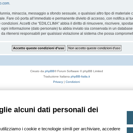
bb.com
.
 calunnia, minaccia, messaggio a sfondo sessuale, o qualsiasi altro tipo di materiale
. Fare ciò porta all’immediato e permanente divieto di accesso, con notifica al tuo 
te condizioni. Accetti che “EDILCLIMA” abbia il diritto di rimuovere, riscrivere, spo
he ogni informazione (dato personale) tu abbia inviato sia conservata in un databa
 ritenersi responsabili per qualsiasi violazione al sistema che possa compromett
Creato da
phpBB
® Forum Software © phpBB Limited
Traduzione Italiana
phpBB-Italia.it
Privacy
|
Condizioni
lie alcuni dati personali dei
 utilizziamo i cookie e tecnologie simili per archiviare, accedere