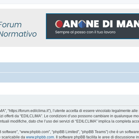
, “https://forum.edilclima.it”), l’utente accetta di essere vincolato legalmente alle 
rvizi offerti da “EDILCLIMA”. Le condizioni d’uso possono cambiare in qualunque mom
tuali modifiche, dato che l’uso dei servizi di “EDILCLIMA” implica la completa acce
BB software”, “www.phpbb.com”, “phpBB Limited”, “phpBB Teams”) che è un software p
e scaricabile da
www.phpbb.com
. Il software phpBB facilita le aree di discussione