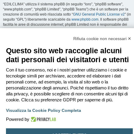
“EDILCLIMA” utilizza il sistema phpBB (in seguito “loro”, “phpBB software”,
“www.phpbb.com”, “phpBB Limited”, “phpBB Teams”) che è un software per la
creazione di comunità web rilasciata sotto “
GNU General Public License v2
” (in
seguito “GPL”) liberamente scaricabile da
www.phpbb.com
. Il software phpBB
facilita le aree di discussione internet; phpBB Limited non è responsabile dei
contenuti e della gestione. Per ulteriori informazioni su phpBB:
https://www.phpbb.com
.
Rifiuta cookie non necessari ✕
Accetti di non inviare alcun tipo di offesa, oscenità, volgarità, calunnia,
Questo sito web raccoglie alcuni
minaccia, messaggio a sfondo sessuale, o qualsiasi altro tipo di materiale che
può violare una qualsiasi Legge del proprio Stato, o dello Stato dove
dati personali dei visitatori e utenti
“EDILCLIMA” è ospitato, o di una Legge internazionale. Fare ciò porta
all’immediato e permanente divieto di accesso, con notifica al tuo provider
Con il tuo consenso, noi e i nostri partner utilizziamo i cookie e
Internet se è ritenuto da noi opportuno. Tutti gli indirizzi IP sono registrati per
salvaguardare e rinforzare queste condizioni. Accetti che “EDILCLIMA” abbia il
tecnologie simili per archiviare, accedere ed elaborare i dati
diritto di rimuovere, riscrivere, spostare o chiudere qualsiasi argomento in
personali come, ad esempio, la visita al sito web o la
qualsiasi momento lo ritenga necessario. Come fruitore di questo servizio,
personalizzazione degli annunci. Poiché rispettiamo il tuo diritto
accetti che ogni informazione (dato personale) tu abbia inviato sia conservata
alla privacy, è possibile scegliere di non consentire alcuni tipi di
in un database. Al contempo queste informazioni non saranno divulgate a
cookie. Clicca su preferenze GDPR per saperne di più.
nessuno senza il tuo consenso, né “EDILCLIMA” o phpBB sono da ritenersi
responsabili per qualsiasi violazione al sistema che possa compromettere
Visualizza la Cookie Policy Completa
queste informazioni.
Powered by