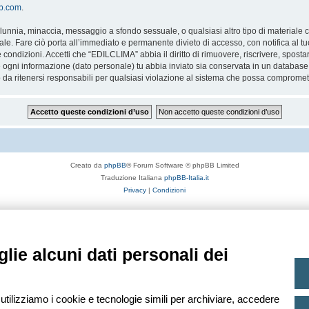
bb.com
.
 calunnia, minaccia, messaggio a sfondo sessuale, o qualsiasi altro tipo di materiale
. Fare ciò porta all’immediato e permanente divieto di accesso, con notifica al tuo 
te condizioni. Accetti che “EDILCLIMA” abbia il diritto di rimuovere, riscrivere, spo
he ogni informazione (dato personale) tu abbia inviato sia conservata in un databa
 ritenersi responsabili per qualsiasi violazione al sistema che possa compromett
Creato da
phpBB
® Forum Software © phpBB Limited
Traduzione Italiana
phpBB-Italia.it
Privacy
|
Condizioni
lie alcuni dati personali dei
 utilizziamo i cookie e tecnologie simili per archiviare, accedere