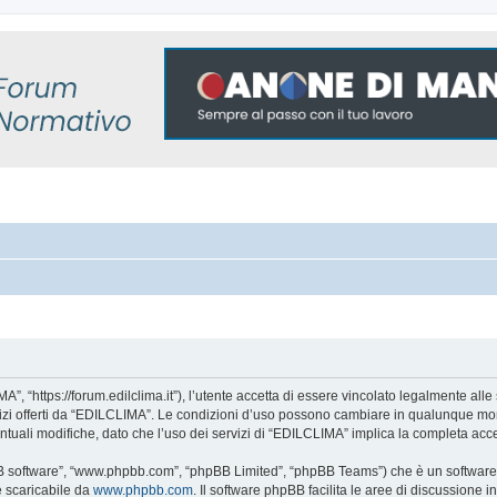
, “https://forum.edilclima.it”), l’utente accetta di essere vincolato legalmente alle 
rvizi offerti da “EDILCLIMA”. Le condizioni d’uso possono cambiare in qualunque mom
tuali modifiche, dato che l’uso dei servizi di “EDILCLIMA” implica la completa acce
BB software”, “www.phpbb.com”, “phpBB Limited”, “phpBB Teams”) che è un software p
e scaricabile da
www.phpbb.com
. Il software phpBB facilita le aree di discussione