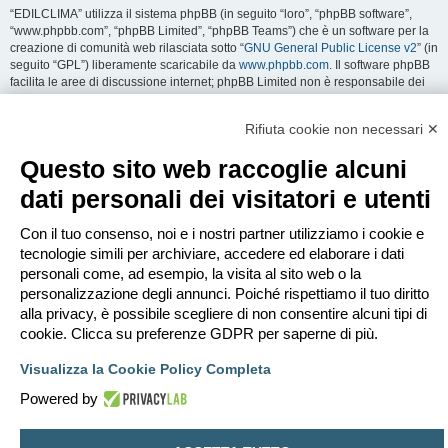
“EDILCLIMA” utilizza il sistema phpBB (in seguito “loro”, “phpBB software”,
“www.phpbb.com”, “phpBB Limited”, “phpBB Teams”) che è un software per la
creazione di comunità web rilasciata sotto “
GNU General Public License v2
” (in
seguito “GPL”) liberamente scaricabile da
www.phpbb.com
. Il software phpBB
facilita le aree di discussione internet; phpBB Limited non è responsabile dei
contenuti e della gestione. Per ulteriori informazioni su phpBB:
https://www.phpbb.com
.
Rifiuta cookie non necessari ✕
Accetti di non inviare alcun tipo di offesa, oscenità, volgarità, calunnia,
Questo sito web raccoglie alcuni
minaccia, messaggio a sfondo sessuale, o qualsiasi altro tipo di materiale che
può violare una qualsiasi Legge del proprio Stato, o dello Stato dove
dati personali dei visitatori e utenti
“EDILCLIMA” è ospitato, o di una Legge internazionale. Fare ciò porta
all’immediato e permanente divieto di accesso, con notifica al tuo provider
Con il tuo consenso, noi e i nostri partner utilizziamo i cookie e
Internet se è ritenuto da noi opportuno. Tutti gli indirizzi IP sono registrati per
salvaguardare e rinforzare queste condizioni. Accetti che “EDILCLIMA” abbia il
tecnologie simili per archiviare, accedere ed elaborare i dati
diritto di rimuovere, riscrivere, spostare o chiudere qualsiasi argomento in
personali come, ad esempio, la visita al sito web o la
qualsiasi momento lo ritenga necessario. Come fruitore di questo servizio,
personalizzazione degli annunci. Poiché rispettiamo il tuo diritto
accetti che ogni informazione (dato personale) tu abbia inviato sia conservata
alla privacy, è possibile scegliere di non consentire alcuni tipi di
in un database. Al contempo queste informazioni non saranno divulgate a
cookie. Clicca su preferenze GDPR per saperne di più.
nessuno senza il tuo consenso, né “EDILCLIMA” o phpBB sono da ritenersi
responsabili per qualsiasi violazione al sistema che possa compromettere
Visualizza la Cookie Policy Completa
queste informazioni.
Powered by