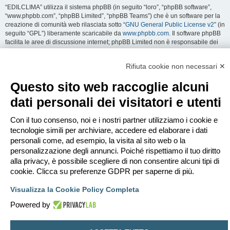
“EDILCLIMA” utilizza il sistema phpBB (in seguito “loro”, “phpBB software”,
“www.phpbb.com”, “phpBB Limited”, “phpBB Teams”) che è un software per la
creazione di comunità web rilasciata sotto “
GNU General Public License v2
” (in
seguito “GPL”) liberamente scaricabile da
www.phpbb.com
. Il software phpBB
facilita le aree di discussione internet; phpBB Limited non è responsabile dei
contenuti e della gestione. Per ulteriori informazioni su phpBB:
https://www.phpbb.com
.
Rifiuta cookie non necessari ✕
Accetti di non inviare alcun tipo di offesa, oscenità, volgarità, calunnia,
Questo sito web raccoglie alcuni
minaccia, messaggio a sfondo sessuale, o qualsiasi altro tipo di materiale che
può violare una qualsiasi Legge del proprio Stato, o dello Stato dove
dati personali dei visitatori e utenti
“EDILCLIMA” è ospitato, o di una Legge internazionale. Fare ciò porta
all’immediato e permanente divieto di accesso, con notifica al tuo provider
Con il tuo consenso, noi e i nostri partner utilizziamo i cookie e
Internet se è ritenuto da noi opportuno. Tutti gli indirizzi IP sono registrati per
salvaguardare e rinforzare queste condizioni. Accetti che “EDILCLIMA” abbia il
tecnologie simili per archiviare, accedere ed elaborare i dati
diritto di rimuovere, riscrivere, spostare o chiudere qualsiasi argomento in
personali come, ad esempio, la visita al sito web o la
qualsiasi momento lo ritenga necessario. Come fruitore di questo servizio,
personalizzazione degli annunci. Poiché rispettiamo il tuo diritto
accetti che ogni informazione (dato personale) tu abbia inviato sia conservata
alla privacy, è possibile scegliere di non consentire alcuni tipi di
in un database. Al contempo queste informazioni non saranno divulgate a
cookie. Clicca su preferenze GDPR per saperne di più.
nessuno senza il tuo consenso, né “EDILCLIMA” o phpBB sono da ritenersi
responsabili per qualsiasi violazione al sistema che possa compromettere
Visualizza la Cookie Policy Completa
queste informazioni.
Powered by