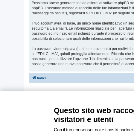
Possiamo anche generare cookie esterni al software phpBB ment
phpBB. Il secondo metodo di raccolta delle tue informazioni è d
“messaggi da ospite”), registrarsi su “EDILCLIMA” (in seguito “il
Il tuo account avrà, di base, un unico nome identificativo (in s
seguito “la tua email”). Le informazioni rilasciate per l’apertur
password ed indirizzo email richiesti durante il processo di regi
possibilità di selezionare quali delle informazioni che hai forn
La password viene criptata (hash unidirezionale) per motivi di s
su “EDILCLIMA”, quindi proteggila attentamente. Ricorda che in
password, puoi utilizzare l’opzione “Ho dimenticato la password
possa generare una nuova password che ti permetterà di acce
Indice
Questo sito web raccog
visitatori e utenti
Con il tuo consenso, noi e i nostri partner