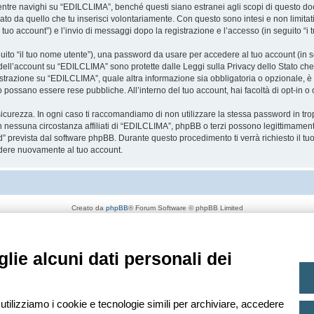
re navighi su “EDILCLIMA”, benché questi siano estranei agli scopi di questo docum
ato da quello che tu inserisci volontariamente. Con questo sono intesi e non limitat
 tuo account”) e l’invio di messaggi dopo la registrazione e l’accesso (in seguito “i 
eguito “il tuo nome utente”), una password da usare per accedere al tuo account (in s
a dell’account su “EDILCLIMA” sono protette dalle Leggi sulla Privacy dello Stato che 
strazione su “EDILCLIMA”, quale altra informazione sia obbligatoria o opzionale, è a 
ito possano essere rese pubbliche. All’interno del tuo account, hai facoltà di opt-in
icurezza. In ogni caso ti raccomandiamo di non utilizzare la stessa password in tro
 nessuna circostanza affiliati di “EDILCLIMA”, phpBB o terzi possono legittimament
” prevista dal software phpBB. Durante questo procedimento ti verrà richiesto il t
dere nuovamente al tuo account.
Creato da
phpBB
® Forum Software © phpBB Limited
Traduzione Italiana
phpBB-Italia.it
Privacy
|
Condizioni
lie alcuni dati personali dei
 utilizziamo i cookie e tecnologie simili per archiviare, accedere