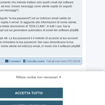
ento che intende trattare solo quelli creati dal software
i ad essi: inviare messaggi come utente ospite (in seguito
tuoi messaggi”).
eguito “la tua password”) ed un indirizzo email valido (in
ospita il server. In aggiunta alle informazioni di nome utente,
totale discrezione di “EDILCLIMA”. In tutti i casi, hai la
 o opt-out sul generatore automatico di email del software phpBB.
ppi siti. La tua password è il metodo di accesso al tuo account
e richiedere la tua password. Nel caso dimenticassi la tua
uo nome utente ed indirizzo email, in modo che il software phpBB
Contattaci
Cancella cookie
Tutti gli orari sono
UTC+02:00
Rifiuta cookie non necessari ✕
ACCETTA TUTTO