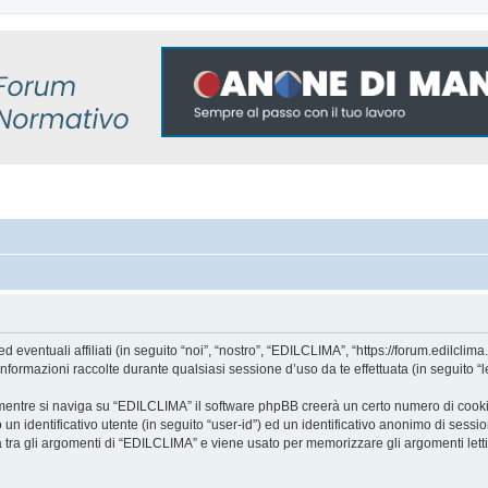
ntuali affiliati (in seguito “noi”, “nostro”, “EDILCLIMA”, “https://forum.edilclima.i
mazioni raccolte durante qualsiasi sessione d’uso da te effettuata (in seguito “le
mentre si naviga su “EDILCLIMA” il software phpBB creerà un certo numero di cookie, 
un identificativo utente (in seguito “user-id”) ed un identificativo anonimo di sess
tra gli argomenti di “EDILCLIMA” e viene usato per memorizzare gli argomenti letti 