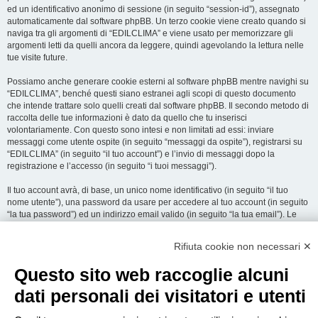
ed un identificativo anonimo di sessione (in seguito “session-id”), assegnato
automaticamente dal software phpBB. Un terzo cookie viene creato quando si
naviga tra gli argomenti di “EDILCLIMA” e viene usato per memorizzare gli
argomenti letti da quelli ancora da leggere, quindi agevolando la lettura nelle
tue visite future.
Possiamo anche generare cookie esterni al software phpBB mentre navighi su
“EDILCLIMA”, benché questi siano estranei agli scopi di questo documento
che intende trattare solo quelli creati dal software phpBB. Il secondo metodo di
raccolta delle tue informazioni è dato da quello che tu inserisci
volontariamente. Con questo sono intesi e non limitati ad essi: inviare
messaggi come utente ospite (in seguito “messaggi da ospite”), registrarsi su
“EDILCLIMA” (in seguito “il tuo account”) e l’invio di messaggi dopo la
registrazione e l’accesso (in seguito “i tuoi messaggi”).
Il tuo account avrà, di base, un unico nome identificativo (in seguito “il tuo
nome utente”), una password da usare per accedere al tuo account (in seguito
“la tua password”) ed un indirizzo email valido (in seguito “la tua email”). Le
informazioni rilasciate per l’apertura dell’account su “EDILCLIMA” sono
protette dalle Leggi sulla Privacy dello Stato che ospita il server. In aggiunta
Rifiuta cookie non necessari ✕
alle informazioni di nome utente, password ed indirizzo email richiesti durante
il processo di registrazione su “EDILCLIMA”, quale altra informazione sia
Questo sito web raccoglie alcuni
obbligatoria o opzionale, è a totale discrezione di “EDILCLIMA”. In tutti i casi,
hai la possibilità di selezionare quali delle informazioni che hai fornito possano
dati personali dei visitatori e utenti
essere rese pubbliche. All’interno del tuo account, hai facoltà di opt-in o opt-out
sul generatore automatico di email del software phpBB.