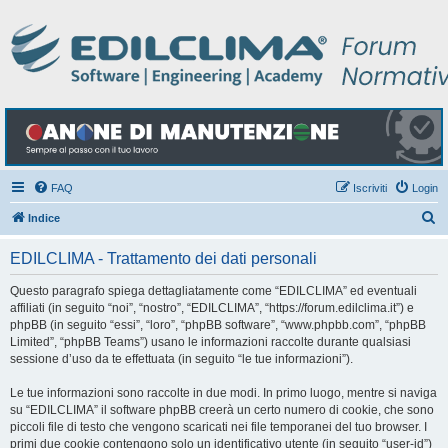
FAQ
Iscriviti
Login
C
Indice
e
EDILCLIMA - Trattamento dei dati personali
r
c
Questo paragrafo spiega dettagliatamente come “EDILCLIMA” ed eventuali
affiliati (in seguito “noi”, “nostro”, “EDILCLIMA”, “https://forum.edilclima.it”) e
a
phpBB (in seguito “essi”, “loro”, “phpBB software”, “www.phpbb.com”, “phpBB
Limited”, “phpBB Teams”) usano le informazioni raccolte durante qualsiasi
sessione d’uso da te effettuata (in seguito “le tue informazioni”).
Le tue informazioni sono raccolte in due modi. In primo luogo, mentre si naviga
su “EDILCLIMA” il software phpBB creerà un certo numero di cookie, che sono
piccoli file di testo che vengono scaricati nei file temporanei del tuo browser. I
primi due cookie contengono solo un identificativo utente (in seguito “user-id”)