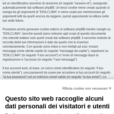
ed un identificativo anonimo di sessione (in seguito “session-id”), assegnato
automaticamente dal software phpBB. Un terzo cookie viene creato quando si
naviga tra gli argomenti di “EDILCLIMA” e viene usato per memorizzare gli
argomenti letti da quelli ancora da leggere, quindi agevolando la lettura nelle
tue visite future.
Possiamo anche generare cookie esterni al software phpBB mentre navighi su
“EDILCLIMA”, benché questi siano estranei agli scopi di questo documento
che intende trattare solo quelli creati dal software phpBB. Il secondo metodo di
raccolta delle tue informazioni è dato da quello che tu inserisci
volontariamente. Con questo sono intesi e non limitati ad essi: inviare
messaggi come utente ospite (in seguito “messaggi da ospite”), registrarsi su
“EDILCLIMA” (in seguito “il tuo account”) e l’invio di messaggi dopo la
registrazione e l’accesso (in seguito “i tuoi messaggi”).
Il tuo account avrà, di base, un unico nome identificativo (in seguito “il tuo
nome utente”), una password da usare per accedere al tuo account (in seguito
“la tua password”) ed un indirizzo email valido (in seguito “la tua email”). Le
informazioni rilasciate per l’apertura dell’account su “EDILCLIMA” sono
protette dalle Leggi sulla Privacy dello Stato che ospita il server. In aggiunta
Rifiuta cookie non necessari ✕
alle informazioni di nome utente, password ed indirizzo email richiesti durante
il processo di registrazione su “EDILCLIMA”, quale altra informazione sia
Questo sito web raccoglie alcuni
obbligatoria o opzionale, è a totale discrezione di “EDILCLIMA”. In tutti i casi,
hai la possibilità di selezionare quali delle informazioni che hai fornito possano
dati personali dei visitatori e utenti
essere rese pubbliche. All’interno del tuo account, hai facoltà di opt-in o opt-out
sul generatore automatico di email del software phpBB.