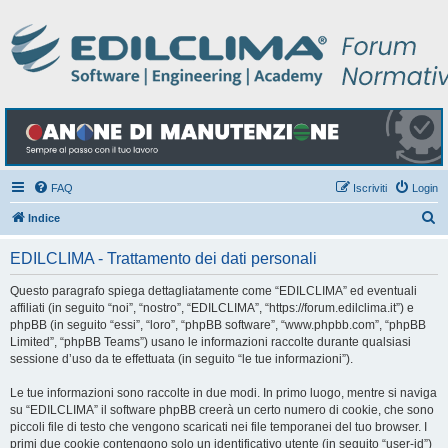
FAQ
Iscriviti
Login
C
Indice
e
EDILCLIMA - Trattamento dei dati personali
r
c
Questo paragrafo spiega dettagliatamente come “EDILCLIMA” ed eventuali
affiliati (in seguito “noi”, “nostro”, “EDILCLIMA”, “https://forum.edilclima.it”) e
a
phpBB (in seguito “essi”, “loro”, “phpBB software”, “www.phpbb.com”, “phpBB
Limited”, “phpBB Teams”) usano le informazioni raccolte durante qualsiasi
sessione d’uso da te effettuata (in seguito “le tue informazioni”).
Le tue informazioni sono raccolte in due modi. In primo luogo, mentre si naviga
su “EDILCLIMA” il software phpBB creerà un certo numero di cookie, che sono
piccoli file di testo che vengono scaricati nei file temporanei del tuo browser. I
primi due cookie contengono solo un identificativo utente (in seguito “user-id”)