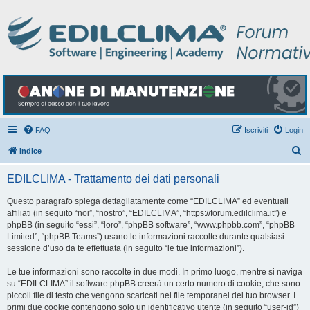
FAQ
Iscriviti
Login
C
Indice
e
EDILCLIMA - Trattamento dei dati personali
r
c
Questo paragrafo spiega dettagliatamente come “EDILCLIMA” ed eventuali
affiliati (in seguito “noi”, “nostro”, “EDILCLIMA”, “https://forum.edilclima.it”) e
a
phpBB (in seguito “essi”, “loro”, “phpBB software”, “www.phpbb.com”, “phpBB
Limited”, “phpBB Teams”) usano le informazioni raccolte durante qualsiasi
sessione d’uso da te effettuata (in seguito “le tue informazioni”).
Le tue informazioni sono raccolte in due modi. In primo luogo, mentre si naviga
su “EDILCLIMA” il software phpBB creerà un certo numero di cookie, che sono
piccoli file di testo che vengono scaricati nei file temporanei del tuo browser. I
primi due cookie contengono solo un identificativo utente (in seguito “user-id”)