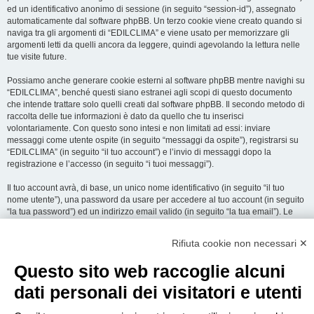
ed un identificativo anonimo di sessione (in seguito “session-id”), assegnato
automaticamente dal software phpBB. Un terzo cookie viene creato quando si
naviga tra gli argomenti di “EDILCLIMA” e viene usato per memorizzare gli
argomenti letti da quelli ancora da leggere, quindi agevolando la lettura nelle
tue visite future.
Possiamo anche generare cookie esterni al software phpBB mentre navighi su
“EDILCLIMA”, benché questi siano estranei agli scopi di questo documento
che intende trattare solo quelli creati dal software phpBB. Il secondo metodo di
raccolta delle tue informazioni è dato da quello che tu inserisci
volontariamente. Con questo sono intesi e non limitati ad essi: inviare
messaggi come utente ospite (in seguito “messaggi da ospite”), registrarsi su
“EDILCLIMA” (in seguito “il tuo account”) e l’invio di messaggi dopo la
registrazione e l’accesso (in seguito “i tuoi messaggi”).
Il tuo account avrà, di base, un unico nome identificativo (in seguito “il tuo
nome utente”), una password da usare per accedere al tuo account (in seguito
“la tua password”) ed un indirizzo email valido (in seguito “la tua email”). Le
informazioni rilasciate per l’apertura dell’account su “EDILCLIMA” sono
protette dalle Leggi sulla Privacy dello Stato che ospita il server. In aggiunta
Rifiuta cookie non necessari ✕
alle informazioni di nome utente, password ed indirizzo email richiesti durante
il processo di registrazione su “EDILCLIMA”, quale altra informazione sia
Questo sito web raccoglie alcuni
obbligatoria o opzionale, è a totale discrezione di “EDILCLIMA”. In tutti i casi,
hai la possibilità di selezionare quali delle informazioni che hai fornito possano
dati personali dei visitatori e utenti
essere rese pubbliche. All’interno del tuo account, hai facoltà di opt-in o opt-out
sul generatore automatico di email del software phpBB.