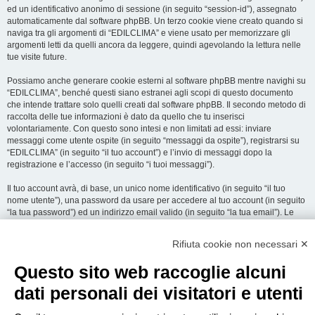
ed un identificativo anonimo di sessione (in seguito “session-id”), assegnato
automaticamente dal software phpBB. Un terzo cookie viene creato quando si
naviga tra gli argomenti di “EDILCLIMA” e viene usato per memorizzare gli
argomenti letti da quelli ancora da leggere, quindi agevolando la lettura nelle
tue visite future.
Possiamo anche generare cookie esterni al software phpBB mentre navighi su
“EDILCLIMA”, benché questi siano estranei agli scopi di questo documento
che intende trattare solo quelli creati dal software phpBB. Il secondo metodo di
raccolta delle tue informazioni è dato da quello che tu inserisci
volontariamente. Con questo sono intesi e non limitati ad essi: inviare
messaggi come utente ospite (in seguito “messaggi da ospite”), registrarsi su
“EDILCLIMA” (in seguito “il tuo account”) e l’invio di messaggi dopo la
registrazione e l’accesso (in seguito “i tuoi messaggi”).
Il tuo account avrà, di base, un unico nome identificativo (in seguito “il tuo
nome utente”), una password da usare per accedere al tuo account (in seguito
“la tua password”) ed un indirizzo email valido (in seguito “la tua email”). Le
informazioni rilasciate per l’apertura dell’account su “EDILCLIMA” sono
protette dalle Leggi sulla Privacy dello Stato che ospita il server. In aggiunta
Rifiuta cookie non necessari ✕
alle informazioni di nome utente, password ed indirizzo email richiesti durante
il processo di registrazione su “EDILCLIMA”, quale altra informazione sia
Questo sito web raccoglie alcuni
obbligatoria o opzionale, è a totale discrezione di “EDILCLIMA”. In tutti i casi,
hai la possibilità di selezionare quali delle informazioni che hai fornito possano
dati personali dei visitatori e utenti
essere rese pubbliche. All’interno del tuo account, hai facoltà di opt-in o opt-out
sul generatore automatico di email del software phpBB.