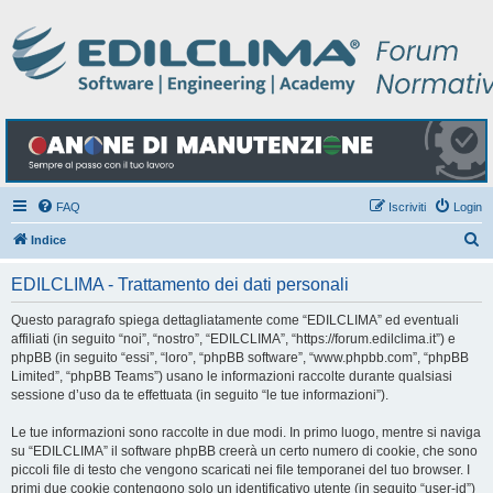
FAQ
Iscriviti
Login
C
Indice
e
EDILCLIMA - Trattamento dei dati personali
r
c
Questo paragrafo spiega dettagliatamente come “EDILCLIMA” ed eventuali
affiliati (in seguito “noi”, “nostro”, “EDILCLIMA”, “https://forum.edilclima.it”) e
a
phpBB (in seguito “essi”, “loro”, “phpBB software”, “www.phpbb.com”, “phpBB
Limited”, “phpBB Teams”) usano le informazioni raccolte durante qualsiasi
sessione d’uso da te effettuata (in seguito “le tue informazioni”).
Le tue informazioni sono raccolte in due modi. In primo luogo, mentre si naviga
su “EDILCLIMA” il software phpBB creerà un certo numero di cookie, che sono
piccoli file di testo che vengono scaricati nei file temporanei del tuo browser. I
primi due cookie contengono solo un identificativo utente (in seguito “user-id”)