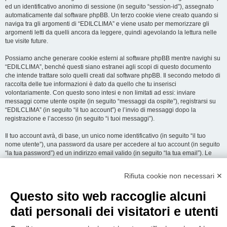
ed un identificativo anonimo di sessione (in seguito “session-id”), assegnato
automaticamente dal software phpBB. Un terzo cookie viene creato quando si
naviga tra gli argomenti di “EDILCLIMA” e viene usato per memorizzare gli
argomenti letti da quelli ancora da leggere, quindi agevolando la lettura nelle
tue visite future.
Possiamo anche generare cookie esterni al software phpBB mentre navighi su
“EDILCLIMA”, benché questi siano estranei agli scopi di questo documento
che intende trattare solo quelli creati dal software phpBB. Il secondo metodo di
raccolta delle tue informazioni è dato da quello che tu inserisci
volontariamente. Con questo sono intesi e non limitati ad essi: inviare
messaggi come utente ospite (in seguito “messaggi da ospite”), registrarsi su
“EDILCLIMA” (in seguito “il tuo account”) e l’invio di messaggi dopo la
registrazione e l’accesso (in seguito “i tuoi messaggi”).
Il tuo account avrà, di base, un unico nome identificativo (in seguito “il tuo
nome utente”), una password da usare per accedere al tuo account (in seguito
“la tua password”) ed un indirizzo email valido (in seguito “la tua email”). Le
informazioni rilasciate per l’apertura dell’account su “EDILCLIMA” sono
protette dalle Leggi sulla Privacy dello Stato che ospita il server. In aggiunta
Rifiuta cookie non necessari ✕
alle informazioni di nome utente, password ed indirizzo email richiesti durante
il processo di registrazione su “EDILCLIMA”, quale altra informazione sia
Questo sito web raccoglie alcuni
obbligatoria o opzionale, è a totale discrezione di “EDILCLIMA”. In tutti i casi,
hai la possibilità di selezionare quali delle informazioni che hai fornito possano
dati personali dei visitatori e utenti
essere rese pubbliche. All’interno del tuo account, hai facoltà di opt-in o opt-out
sul generatore automatico di email del software phpBB.