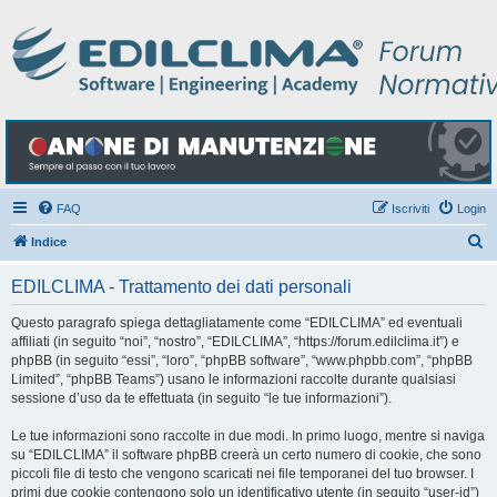
FAQ
Iscriviti
Login
C
Indice
e
EDILCLIMA - Trattamento dei dati personali
r
c
Questo paragrafo spiega dettagliatamente come “EDILCLIMA” ed eventuali
affiliati (in seguito “noi”, “nostro”, “EDILCLIMA”, “https://forum.edilclima.it”) e
a
phpBB (in seguito “essi”, “loro”, “phpBB software”, “www.phpbb.com”, “phpBB
Limited”, “phpBB Teams”) usano le informazioni raccolte durante qualsiasi
sessione d’uso da te effettuata (in seguito “le tue informazioni”).
Le tue informazioni sono raccolte in due modi. In primo luogo, mentre si naviga
su “EDILCLIMA” il software phpBB creerà un certo numero di cookie, che sono
piccoli file di testo che vengono scaricati nei file temporanei del tuo browser. I
primi due cookie contengono solo un identificativo utente (in seguito “user-id”)