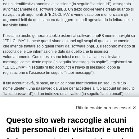
ed un identificativo anonimo di sessione (in seguito “session-id”), assegnato
automaticamente dal software phpBB. Un terzo cookie viene creato quando si
naviga tra gli argomenti di “EDILCLIMA” e viene usato per memorizzare gli
argomenti letti da quelli ancora da leggere, quindi agevolando la lettura nelle
tue visite future.
Possiamo anche generare cookie esterni al software phpBB mentre navighi su
“EDILCLIMA”, benché questi siano estranei agli scopi di questo documento
che intende trattare solo quelli creati dal software phpBB. Il secondo metodo di
raccolta delle tue informazioni è dato da quello che tu inserisci
volontariamente. Con questo sono intesi e non limitati ad essi: inviare
messaggi come utente ospite (in seguito “messaggi da ospite”), registrarsi su
“EDILCLIMA” (in seguito “il tuo account”) e l’invio di messaggi dopo la
registrazione e l’accesso (in seguito “i tuoi messaggi”).
Il tuo account avrà, di base, un unico nome identificativo (in seguito “il tuo
nome utente”), una password da usare per accedere al tuo account (in seguito
“la tua password”) ed un indirizzo email valido (in seguito “la tua email”). Le
informazioni rilasciate per l’apertura dell’account su “EDILCLIMA” sono
protette dalle Leggi sulla Privacy dello Stato che ospita il server. In aggiunta
Rifiuta cookie non necessari ✕
alle informazioni di nome utente, password ed indirizzo email richiesti durante
il processo di registrazione su “EDILCLIMA”, quale altra informazione sia
Questo sito web raccoglie alcuni
obbligatoria o opzionale, è a totale discrezione di “EDILCLIMA”. In tutti i casi,
hai la possibilità di selezionare quali delle informazioni che hai fornito possano
dati personali dei visitatori e utenti
essere rese pubbliche. All’interno del tuo account, hai facoltà di opt-in o opt-out
sul generatore automatico di email del software phpBB.