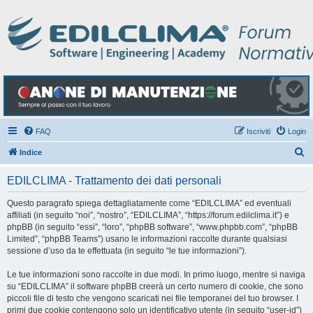
FAQ
Iscriviti
Login
C
Indice
e
EDILCLIMA - Trattamento dei dati personali
r
c
Questo paragrafo spiega dettagliatamente come “EDILCLIMA” ed eventuali
affiliati (in seguito “noi”, “nostro”, “EDILCLIMA”, “https://forum.edilclima.it”) e
a
phpBB (in seguito “essi”, “loro”, “phpBB software”, “www.phpbb.com”, “phpBB
Limited”, “phpBB Teams”) usano le informazioni raccolte durante qualsiasi
sessione d’uso da te effettuata (in seguito “le tue informazioni”).
Le tue informazioni sono raccolte in due modi. In primo luogo, mentre si naviga
su “EDILCLIMA” il software phpBB creerà un certo numero di cookie, che sono
piccoli file di testo che vengono scaricati nei file temporanei del tuo browser. I
primi due cookie contengono solo un identificativo utente (in seguito “user-id”)