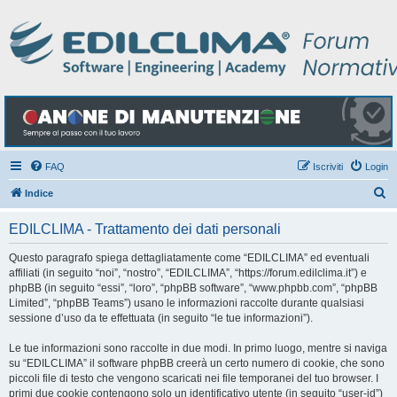
FAQ
Iscriviti
Login
C
Indice
e
EDILCLIMA - Trattamento dei dati personali
r
c
Questo paragrafo spiega dettagliatamente come “EDILCLIMA” ed eventuali
affiliati (in seguito “noi”, “nostro”, “EDILCLIMA”, “https://forum.edilclima.it”) e
a
phpBB (in seguito “essi”, “loro”, “phpBB software”, “www.phpbb.com”, “phpBB
Limited”, “phpBB Teams”) usano le informazioni raccolte durante qualsiasi
sessione d’uso da te effettuata (in seguito “le tue informazioni”).
Le tue informazioni sono raccolte in due modi. In primo luogo, mentre si naviga
su “EDILCLIMA” il software phpBB creerà un certo numero di cookie, che sono
piccoli file di testo che vengono scaricati nei file temporanei del tuo browser. I
primi due cookie contengono solo un identificativo utente (in seguito “user-id”)