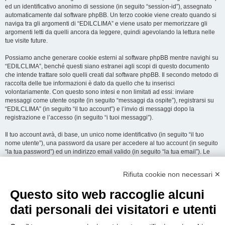
ed un identificativo anonimo di sessione (in seguito “session-id”), assegnato
automaticamente dal software phpBB. Un terzo cookie viene creato quando si
naviga tra gli argomenti di “EDILCLIMA” e viene usato per memorizzare gli
argomenti letti da quelli ancora da leggere, quindi agevolando la lettura nelle
tue visite future.
Possiamo anche generare cookie esterni al software phpBB mentre navighi su
“EDILCLIMA”, benché questi siano estranei agli scopi di questo documento
che intende trattare solo quelli creati dal software phpBB. Il secondo metodo di
raccolta delle tue informazioni è dato da quello che tu inserisci
volontariamente. Con questo sono intesi e non limitati ad essi: inviare
messaggi come utente ospite (in seguito “messaggi da ospite”), registrarsi su
“EDILCLIMA” (in seguito “il tuo account”) e l’invio di messaggi dopo la
registrazione e l’accesso (in seguito “i tuoi messaggi”).
Il tuo account avrà, di base, un unico nome identificativo (in seguito “il tuo
nome utente”), una password da usare per accedere al tuo account (in seguito
“la tua password”) ed un indirizzo email valido (in seguito “la tua email”). Le
informazioni rilasciate per l’apertura dell’account su “EDILCLIMA” sono
protette dalle Leggi sulla Privacy dello Stato che ospita il server. In aggiunta
Rifiuta cookie non necessari ✕
alle informazioni di nome utente, password ed indirizzo email richiesti durante
il processo di registrazione su “EDILCLIMA”, quale altra informazione sia
Questo sito web raccoglie alcuni
obbligatoria o opzionale, è a totale discrezione di “EDILCLIMA”. In tutti i casi,
hai la possibilità di selezionare quali delle informazioni che hai fornito possano
dati personali dei visitatori e utenti
essere rese pubbliche. All’interno del tuo account, hai facoltà di opt-in o opt-out
sul generatore automatico di email del software phpBB.