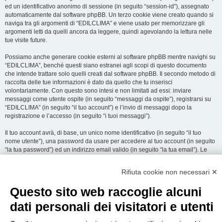
ed un identificativo anonimo di sessione (in seguito “session-id”), assegnato
automaticamente dal software phpBB. Un terzo cookie viene creato quando si
naviga tra gli argomenti di “EDILCLIMA” e viene usato per memorizzare gli
argomenti letti da quelli ancora da leggere, quindi agevolando la lettura nelle
tue visite future.
Possiamo anche generare cookie esterni al software phpBB mentre navighi su
“EDILCLIMA”, benché questi siano estranei agli scopi di questo documento
che intende trattare solo quelli creati dal software phpBB. Il secondo metodo di
raccolta delle tue informazioni è dato da quello che tu inserisci
volontariamente. Con questo sono intesi e non limitati ad essi: inviare
messaggi come utente ospite (in seguito “messaggi da ospite”), registrarsi su
“EDILCLIMA” (in seguito “il tuo account”) e l’invio di messaggi dopo la
registrazione e l’accesso (in seguito “i tuoi messaggi”).
Il tuo account avrà, di base, un unico nome identificativo (in seguito “il tuo
nome utente”), una password da usare per accedere al tuo account (in seguito
“la tua password”) ed un indirizzo email valido (in seguito “la tua email”). Le
informazioni rilasciate per l’apertura dell’account su “EDILCLIMA” sono
protette dalle Leggi sulla Privacy dello Stato che ospita il server. In aggiunta
Rifiuta cookie non necessari ✕
alle informazioni di nome utente, password ed indirizzo email richiesti durante
il processo di registrazione su “EDILCLIMA”, quale altra informazione sia
Questo sito web raccoglie alcuni
obbligatoria o opzionale, è a totale discrezione di “EDILCLIMA”. In tutti i casi,
hai la possibilità di selezionare quali delle informazioni che hai fornito possano
dati personali dei visitatori e utenti
essere rese pubbliche. All’interno del tuo account, hai facoltà di opt-in o opt-out
sul generatore automatico di email del software phpBB.