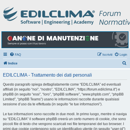
FAQ
Iscriviti
Login
C
Indice
e
EDILCLIMA - Trattamento dei dati personali
r
c
Questo paragrafo spiega dettagliatamente come “EDILCLIMA” ed eventuali
affiliati (in seguito “noi”, “nostro”, “EDILCLIMA”, “https://forum.edilclima.it”) e
a
phpBB (in seguito “essi”, “loro”, “phpBB software”, “www.phpbb.com”, “phpBB
Limited”, “phpBB Teams”) usano le informazioni raccolte durante qualsiasi
sessione d’uso da te effettuata (in seguito “le tue informazioni”).
Le tue informazioni sono raccolte in due modi. In primo luogo, mentre si naviga
su “EDILCLIMA” il software phpBB creerà un certo numero di cookie, che sono
piccoli file di testo che vengono scaricati nei file temporanei del tuo browser. I
primi due cookie contengono solo un identificativo utente (in seguito “user-id”)