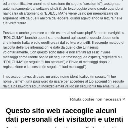
ed un identificativo anonimo di sessione (in seguito “session-id”), assegnato
automaticamente dal software phpBB. Un terzo cookie viene creato quando si
naviga tra gli argomenti di “EDILCLIMA” e viene usato per memorizzare gli
argomenti letti da quelli ancora da leggere, quindi agevolando la lettura nelle
tue visite future.
Possiamo anche generare cookie esterni al software phpBB mentre navighi su
“EDILCLIMA”, benché questi siano estranei agli scopi di questo documento
che intende trattare solo quelli creati dal software phpBB. Il secondo metodo di
raccolta delle tue informazioni è dato da quello che tu inserisci
volontariamente. Con questo sono intesi e non limitati ad essi: inviare
messaggi come utente ospite (in seguito “messaggi da ospite”), registrarsi su
“EDILCLIMA” (in seguito “il tuo account”) e l’invio di messaggi dopo la
registrazione e l’accesso (in seguito “i tuoi messaggi”).
Il tuo account avrà, di base, un unico nome identificativo (in seguito “il tuo
nome utente”), una password da usare per accedere al tuo account (in seguito
“la tua password”) ed un indirizzo email valido (in seguito “la tua email”). Le
informazioni rilasciate per l’apertura dell’account su “EDILCLIMA” sono
protette dalle Leggi sulla Privacy dello Stato che ospita il server. In aggiunta
Rifiuta cookie non necessari ✕
alle informazioni di nome utente, password ed indirizzo email richiesti durante
il processo di registrazione su “EDILCLIMA”, quale altra informazione sia
Questo sito web raccoglie alcuni
obbligatoria o opzionale, è a totale discrezione di “EDILCLIMA”. In tutti i casi,
hai la possibilità di selezionare quali delle informazioni che hai fornito possano
dati personali dei visitatori e utenti
essere rese pubbliche. All’interno del tuo account, hai facoltà di opt-in o opt-out
sul generatore automatico di email del software phpBB.