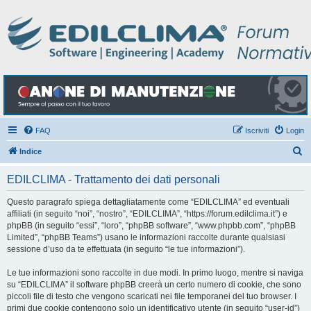
FAQ
Iscriviti
Login
C
Indice
e
EDILCLIMA - Trattamento dei dati personali
r
c
Questo paragrafo spiega dettagliatamente come “EDILCLIMA” ed eventuali
affiliati (in seguito “noi”, “nostro”, “EDILCLIMA”, “https://forum.edilclima.it”) e
a
phpBB (in seguito “essi”, “loro”, “phpBB software”, “www.phpbb.com”, “phpBB
Limited”, “phpBB Teams”) usano le informazioni raccolte durante qualsiasi
sessione d’uso da te effettuata (in seguito “le tue informazioni”).
Le tue informazioni sono raccolte in due modi. In primo luogo, mentre si naviga
su “EDILCLIMA” il software phpBB creerà un certo numero di cookie, che sono
piccoli file di testo che vengono scaricati nei file temporanei del tuo browser. I
primi due cookie contengono solo un identificativo utente (in seguito “user-id”)