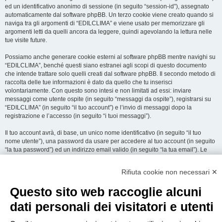
ed un identificativo anonimo di sessione (in seguito “session-id”), assegnato
automaticamente dal software phpBB. Un terzo cookie viene creato quando si
naviga tra gli argomenti di “EDILCLIMA” e viene usato per memorizzare gli
argomenti letti da quelli ancora da leggere, quindi agevolando la lettura nelle
tue visite future.
Possiamo anche generare cookie esterni al software phpBB mentre navighi su
“EDILCLIMA”, benché questi siano estranei agli scopi di questo documento
che intende trattare solo quelli creati dal software phpBB. Il secondo metodo di
raccolta delle tue informazioni è dato da quello che tu inserisci
volontariamente. Con questo sono intesi e non limitati ad essi: inviare
messaggi come utente ospite (in seguito “messaggi da ospite”), registrarsi su
“EDILCLIMA” (in seguito “il tuo account”) e l’invio di messaggi dopo la
registrazione e l’accesso (in seguito “i tuoi messaggi”).
Il tuo account avrà, di base, un unico nome identificativo (in seguito “il tuo
nome utente”), una password da usare per accedere al tuo account (in seguito
“la tua password”) ed un indirizzo email valido (in seguito “la tua email”). Le
informazioni rilasciate per l’apertura dell’account su “EDILCLIMA” sono
protette dalle Leggi sulla Privacy dello Stato che ospita il server. In aggiunta
Rifiuta cookie non necessari ✕
alle informazioni di nome utente, password ed indirizzo email richiesti durante
il processo di registrazione su “EDILCLIMA”, quale altra informazione sia
Questo sito web raccoglie alcuni
obbligatoria o opzionale, è a totale discrezione di “EDILCLIMA”. In tutti i casi,
hai la possibilità di selezionare quali delle informazioni che hai fornito possano
dati personali dei visitatori e utenti
essere rese pubbliche. All’interno del tuo account, hai facoltà di opt-in o opt-out
sul generatore automatico di email del software phpBB.