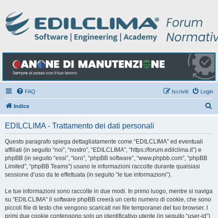
FAQ
Iscriviti
Login
C
Indice
e
EDILCLIMA - Trattamento dei dati personali
r
c
Questo paragrafo spiega dettagliatamente come “EDILCLIMA” ed eventuali
affiliati (in seguito “noi”, “nostro”, “EDILCLIMA”, “https://forum.edilclima.it”) e
a
phpBB (in seguito “essi”, “loro”, “phpBB software”, “www.phpbb.com”, “phpBB
Limited”, “phpBB Teams”) usano le informazioni raccolte durante qualsiasi
sessione d’uso da te effettuata (in seguito “le tue informazioni”).
Le tue informazioni sono raccolte in due modi. In primo luogo, mentre si naviga
su “EDILCLIMA” il software phpBB creerà un certo numero di cookie, che sono
piccoli file di testo che vengono scaricati nei file temporanei del tuo browser. I
primi due cookie contengono solo un identificativo utente (in seguito “user-id”)