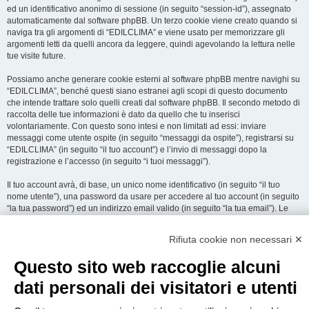
ed un identificativo anonimo di sessione (in seguito “session-id”), assegnato
automaticamente dal software phpBB. Un terzo cookie viene creato quando si
naviga tra gli argomenti di “EDILCLIMA” e viene usato per memorizzare gli
argomenti letti da quelli ancora da leggere, quindi agevolando la lettura nelle
tue visite future.
Possiamo anche generare cookie esterni al software phpBB mentre navighi su
“EDILCLIMA”, benché questi siano estranei agli scopi di questo documento
che intende trattare solo quelli creati dal software phpBB. Il secondo metodo di
raccolta delle tue informazioni è dato da quello che tu inserisci
volontariamente. Con questo sono intesi e non limitati ad essi: inviare
messaggi come utente ospite (in seguito “messaggi da ospite”), registrarsi su
“EDILCLIMA” (in seguito “il tuo account”) e l’invio di messaggi dopo la
registrazione e l’accesso (in seguito “i tuoi messaggi”).
Il tuo account avrà, di base, un unico nome identificativo (in seguito “il tuo
nome utente”), una password da usare per accedere al tuo account (in seguito
“la tua password”) ed un indirizzo email valido (in seguito “la tua email”). Le
informazioni rilasciate per l’apertura dell’account su “EDILCLIMA” sono
protette dalle Leggi sulla Privacy dello Stato che ospita il server. In aggiunta
Rifiuta cookie non necessari ✕
alle informazioni di nome utente, password ed indirizzo email richiesti durante
il processo di registrazione su “EDILCLIMA”, quale altra informazione sia
Questo sito web raccoglie alcuni
obbligatoria o opzionale, è a totale discrezione di “EDILCLIMA”. In tutti i casi,
hai la possibilità di selezionare quali delle informazioni che hai fornito possano
dati personali dei visitatori e utenti
essere rese pubbliche. All’interno del tuo account, hai facoltà di opt-in o opt-out
sul generatore automatico di email del software phpBB.