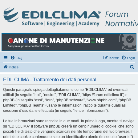
FAQ
Iscriviti
Login
C
Indice
e
EDILCLIMA - Trattamento dei dati personali
r
c
Questo paragrafo spiega dettagliatamente come “EDILCLIMA” ed eventuali
affiliati (in seguito “noi”, “nostro”, “EDILCLIMA”, “https://forum.edilclima.it”) e
a
phpBB (in seguito “essi”, “loro”, “phpBB software”, “www.phpbb.com”, “phpBB
Limited”, “phpBB Teams”) usano le informazioni raccolte durante qualsiasi
sessione d’uso da te effettuata (in seguito “le tue informazioni”).
Le tue informazioni sono raccolte in due modi. In primo luogo, mentre si naviga
su “EDILCLIMA” il software phpBB creerà un certo numero di cookie, che sono
piccoli file di testo che vengono scaricati nei file temporanei del tuo browser. I
primi due cookie contengono solo un identificativo utente (in seguito “user-id”)