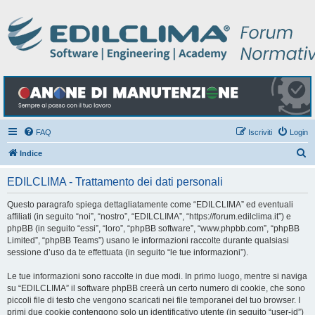
FAQ
Iscriviti
Login
C
Indice
e
EDILCLIMA - Trattamento dei dati personali
r
c
Questo paragrafo spiega dettagliatamente come “EDILCLIMA” ed eventuali
affiliati (in seguito “noi”, “nostro”, “EDILCLIMA”, “https://forum.edilclima.it”) e
a
phpBB (in seguito “essi”, “loro”, “phpBB software”, “www.phpbb.com”, “phpBB
Limited”, “phpBB Teams”) usano le informazioni raccolte durante qualsiasi
sessione d’uso da te effettuata (in seguito “le tue informazioni”).
Le tue informazioni sono raccolte in due modi. In primo luogo, mentre si naviga
su “EDILCLIMA” il software phpBB creerà un certo numero di cookie, che sono
piccoli file di testo che vengono scaricati nei file temporanei del tuo browser. I
primi due cookie contengono solo un identificativo utente (in seguito “user-id”)