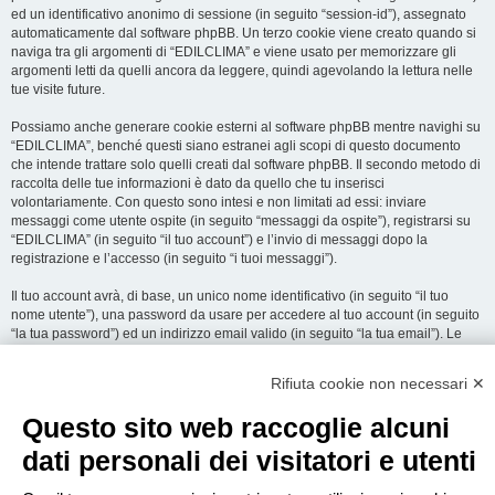
ed un identificativo anonimo di sessione (in seguito “session-id”), assegnato
automaticamente dal software phpBB. Un terzo cookie viene creato quando si
naviga tra gli argomenti di “EDILCLIMA” e viene usato per memorizzare gli
argomenti letti da quelli ancora da leggere, quindi agevolando la lettura nelle
tue visite future.
Possiamo anche generare cookie esterni al software phpBB mentre navighi su
“EDILCLIMA”, benché questi siano estranei agli scopi di questo documento
che intende trattare solo quelli creati dal software phpBB. Il secondo metodo di
raccolta delle tue informazioni è dato da quello che tu inserisci
volontariamente. Con questo sono intesi e non limitati ad essi: inviare
messaggi come utente ospite (in seguito “messaggi da ospite”), registrarsi su
“EDILCLIMA” (in seguito “il tuo account”) e l’invio di messaggi dopo la
registrazione e l’accesso (in seguito “i tuoi messaggi”).
Il tuo account avrà, di base, un unico nome identificativo (in seguito “il tuo
nome utente”), una password da usare per accedere al tuo account (in seguito
“la tua password”) ed un indirizzo email valido (in seguito “la tua email”). Le
informazioni rilasciate per l’apertura dell’account su “EDILCLIMA” sono
protette dalle Leggi sulla Privacy dello Stato che ospita il server. In aggiunta
Rifiuta cookie non necessari ✕
alle informazioni di nome utente, password ed indirizzo email richiesti durante
il processo di registrazione su “EDILCLIMA”, quale altra informazione sia
Questo sito web raccoglie alcuni
obbligatoria o opzionale, è a totale discrezione di “EDILCLIMA”. In tutti i casi,
hai la possibilità di selezionare quali delle informazioni che hai fornito possano
dati personali dei visitatori e utenti
essere rese pubbliche. All’interno del tuo account, hai facoltà di opt-in o opt-out
sul generatore automatico di email del software phpBB.