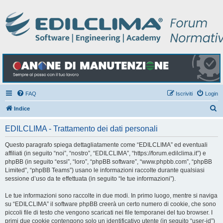
FAQ
Iscriviti
Login
C
Indice
e
EDILCLIMA - Trattamento dei dati personali
r
c
Questo paragrafo spiega dettagliatamente come “EDILCLIMA” ed eventuali
affiliati (in seguito “noi”, “nostro”, “EDILCLIMA”, “https://forum.edilclima.it”) e
a
phpBB (in seguito “essi”, “loro”, “phpBB software”, “www.phpbb.com”, “phpBB
Limited”, “phpBB Teams”) usano le informazioni raccolte durante qualsiasi
sessione d’uso da te effettuata (in seguito “le tue informazioni”).
Le tue informazioni sono raccolte in due modi. In primo luogo, mentre si naviga
su “EDILCLIMA” il software phpBB creerà un certo numero di cookie, che sono
piccoli file di testo che vengono scaricati nei file temporanei del tuo browser. I
primi due cookie contengono solo un identificativo utente (in seguito “user-id”)