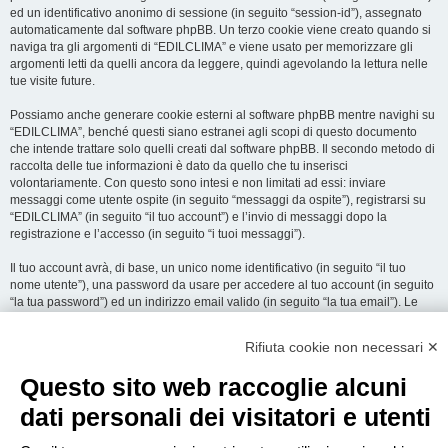
ed un identificativo anonimo di sessione (in seguito “session-id”), assegnato
automaticamente dal software phpBB. Un terzo cookie viene creato quando si
naviga tra gli argomenti di “EDILCLIMA” e viene usato per memorizzare gli
argomenti letti da quelli ancora da leggere, quindi agevolando la lettura nelle
tue visite future.
Possiamo anche generare cookie esterni al software phpBB mentre navighi su
“EDILCLIMA”, benché questi siano estranei agli scopi di questo documento
che intende trattare solo quelli creati dal software phpBB. Il secondo metodo di
raccolta delle tue informazioni è dato da quello che tu inserisci
volontariamente. Con questo sono intesi e non limitati ad essi: inviare
messaggi come utente ospite (in seguito “messaggi da ospite”), registrarsi su
“EDILCLIMA” (in seguito “il tuo account”) e l’invio di messaggi dopo la
registrazione e l’accesso (in seguito “i tuoi messaggi”).
Il tuo account avrà, di base, un unico nome identificativo (in seguito “il tuo
nome utente”), una password da usare per accedere al tuo account (in seguito
“la tua password”) ed un indirizzo email valido (in seguito “la tua email”). Le
informazioni rilasciate per l’apertura dell’account su “EDILCLIMA” sono
protette dalle Leggi sulla Privacy dello Stato che ospita il server. In aggiunta
Rifiuta cookie non necessari ✕
alle informazioni di nome utente, password ed indirizzo email richiesti durante
il processo di registrazione su “EDILCLIMA”, quale altra informazione sia
Questo sito web raccoglie alcuni
obbligatoria o opzionale, è a totale discrezione di “EDILCLIMA”. In tutti i casi,
hai la possibilità di selezionare quali delle informazioni che hai fornito possano
dati personali dei visitatori e utenti
essere rese pubbliche. All’interno del tuo account, hai facoltà di opt-in o opt-out
sul generatore automatico di email del software phpBB.