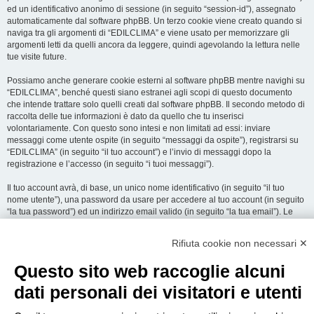
ed un identificativo anonimo di sessione (in seguito “session-id”), assegnato
automaticamente dal software phpBB. Un terzo cookie viene creato quando si
naviga tra gli argomenti di “EDILCLIMA” e viene usato per memorizzare gli
argomenti letti da quelli ancora da leggere, quindi agevolando la lettura nelle
tue visite future.
Possiamo anche generare cookie esterni al software phpBB mentre navighi su
“EDILCLIMA”, benché questi siano estranei agli scopi di questo documento
che intende trattare solo quelli creati dal software phpBB. Il secondo metodo di
raccolta delle tue informazioni è dato da quello che tu inserisci
volontariamente. Con questo sono intesi e non limitati ad essi: inviare
messaggi come utente ospite (in seguito “messaggi da ospite”), registrarsi su
“EDILCLIMA” (in seguito “il tuo account”) e l’invio di messaggi dopo la
registrazione e l’accesso (in seguito “i tuoi messaggi”).
Il tuo account avrà, di base, un unico nome identificativo (in seguito “il tuo
nome utente”), una password da usare per accedere al tuo account (in seguito
“la tua password”) ed un indirizzo email valido (in seguito “la tua email”). Le
informazioni rilasciate per l’apertura dell’account su “EDILCLIMA” sono
protette dalle Leggi sulla Privacy dello Stato che ospita il server. In aggiunta
Rifiuta cookie non necessari ✕
alle informazioni di nome utente, password ed indirizzo email richiesti durante
il processo di registrazione su “EDILCLIMA”, quale altra informazione sia
Questo sito web raccoglie alcuni
obbligatoria o opzionale, è a totale discrezione di “EDILCLIMA”. In tutti i casi,
hai la possibilità di selezionare quali delle informazioni che hai fornito possano
dati personali dei visitatori e utenti
essere rese pubbliche. All’interno del tuo account, hai facoltà di opt-in o opt-out
sul generatore automatico di email del software phpBB.