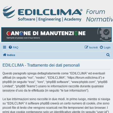
FAQ
Iscriviti
Login
C
Indice
e
EDILCLIMA - Trattamento dei dati personali
r
c
Questo paragrafo spiega dettagliatamente come “EDILCLIMA” ed eventuali
affiliati (in seguito “noi”, “nostro”, “EDILCLIMA”, “https://forum.edilclima.it”) e
a
phpBB (in seguito “essi”, “loro”, “phpBB software”, “www.phpbb.com”, “phpBB
Limited”, “phpBB Teams”) usano le informazioni raccolte durante qualsiasi
sessione d’uso da te effettuata (in seguito “le tue informazioni”).
Le tue informazioni sono raccolte in due modi. In primo luogo, mentre si naviga
su “EDILCLIMA” il software phpBB creerà un certo numero di cookie, che sono
piccoli file di testo che vengono scaricati nei file temporanei del tuo browser. I
primi due cookie contengono solo un identificativo utente (in seguito “user-id”)