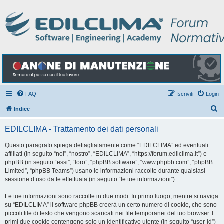
FAQ
Iscriviti
Login
C
Indice
e
EDILCLIMA - Trattamento dei dati personali
r
c
Questo paragrafo spiega dettagliatamente come “EDILCLIMA” ed eventuali
affiliati (in seguito “noi”, “nostro”, “EDILCLIMA”, “https://forum.edilclima.it”) e
a
phpBB (in seguito “essi”, “loro”, “phpBB software”, “www.phpbb.com”, “phpBB
Limited”, “phpBB Teams”) usano le informazioni raccolte durante qualsiasi
sessione d’uso da te effettuata (in seguito “le tue informazioni”).
Le tue informazioni sono raccolte in due modi. In primo luogo, mentre si naviga
su “EDILCLIMA” il software phpBB creerà un certo numero di cookie, che sono
piccoli file di testo che vengono scaricati nei file temporanei del tuo browser. I
primi due cookie contengono solo un identificativo utente (in seguito “user-id”)