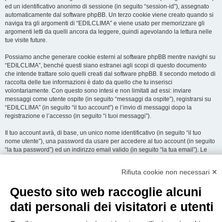
ed un identificativo anonimo di sessione (in seguito “session-id”), assegnato
automaticamente dal software phpBB. Un terzo cookie viene creato quando si
naviga tra gli argomenti di “EDILCLIMA” e viene usato per memorizzare gli
argomenti letti da quelli ancora da leggere, quindi agevolando la lettura nelle
tue visite future.
Possiamo anche generare cookie esterni al software phpBB mentre navighi su
“EDILCLIMA”, benché questi siano estranei agli scopi di questo documento
che intende trattare solo quelli creati dal software phpBB. Il secondo metodo di
raccolta delle tue informazioni è dato da quello che tu inserisci
volontariamente. Con questo sono intesi e non limitati ad essi: inviare
messaggi come utente ospite (in seguito “messaggi da ospite”), registrarsi su
“EDILCLIMA” (in seguito “il tuo account”) e l’invio di messaggi dopo la
registrazione e l’accesso (in seguito “i tuoi messaggi”).
Il tuo account avrà, di base, un unico nome identificativo (in seguito “il tuo
nome utente”), una password da usare per accedere al tuo account (in seguito
“la tua password”) ed un indirizzo email valido (in seguito “la tua email”). Le
informazioni rilasciate per l’apertura dell’account su “EDILCLIMA” sono
protette dalle Leggi sulla Privacy dello Stato che ospita il server. In aggiunta
Rifiuta cookie non necessari ✕
alle informazioni di nome utente, password ed indirizzo email richiesti durante
il processo di registrazione su “EDILCLIMA”, quale altra informazione sia
Questo sito web raccoglie alcuni
obbligatoria o opzionale, è a totale discrezione di “EDILCLIMA”. In tutti i casi,
hai la possibilità di selezionare quali delle informazioni che hai fornito possano
dati personali dei visitatori e utenti
essere rese pubbliche. All’interno del tuo account, hai facoltà di opt-in o opt-out
sul generatore automatico di email del software phpBB.