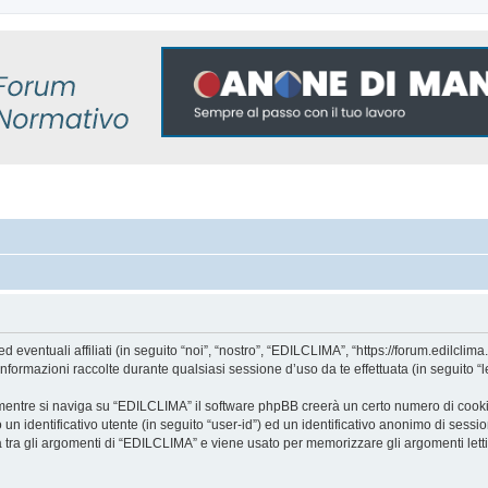
ntuali affiliati (in seguito “noi”, “nostro”, “EDILCLIMA”, “https://forum.edilclima.i
mazioni raccolte durante qualsiasi sessione d’uso da te effettuata (in seguito “le
mentre si naviga su “EDILCLIMA” il software phpBB creerà un certo numero di cookie, 
un identificativo utente (in seguito “user-id”) ed un identificativo anonimo di sess
tra gli argomenti di “EDILCLIMA” e viene usato per memorizzare gli argomenti letti 