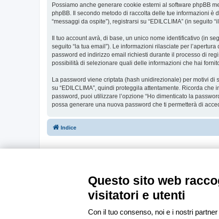
Possiamo anche generare cookie esterni al software phpBB ment
phpBB. Il secondo metodo di raccolta delle tue informazioni è d
“messaggi da ospite”), registrarsi su “EDILCLIMA” (in seguito “il
Il tuo account avrà, di base, un unico nome identificativo (in s
seguito “la tua email”). Le informazioni rilasciate per l’apertur
password ed indirizzo email richiesti durante il processo di regi
possibilità di selezionare quali delle informazioni che hai forn
La password viene criptata (hash unidirezionale) per motivi di s
su “EDILCLIMA”, quindi proteggila attentamente. Ricorda che in
password, puoi utilizzare l’opzione “Ho dimenticato la password
possa generare una nuova password che ti permetterà di acce
Indice
Questo sito web raccog
visitatori e utenti
Con il tuo consenso, noi e i nostri partner