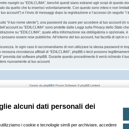
re navighi su “EDILCLIMA”, benché questi siano estranei agli scopi di questo docum
ato da quello che tu inserisci volontariamente. Con questo sono intesi e non limitat
 tuo account”) e l’invio di messaggi dopo la registrazione e l’accesso (in seguito “i 
eguito “il tuo nome utente”), una password da usare per accedere al tuo account (in s
a dell’account su “EDILCLIMA” sono protette dalle Leggi sulla Privacy dello Stato che 
strazione su “EDILCLIMA”, quale altra informazione sia obbligatoria o opzionale, è a 
ito possano essere rese pubbliche. All’interno del tuo account, hai facoltà di opt-in
icurezza. In ogni caso ti raccomandiamo di non utilizzare la stessa password in tro
 nessuna circostanza affiliati di “EDILCLIMA”, phpBB o terzi possono legittimament
” prevista dal software phpBB. Durante questo procedimento ti verrà richiesto il t
dere nuovamente al tuo account.
Creato da
phpBB
® Forum Software © phpBB Limited
Traduzione Italiana
phpBB-Italia.it
Privacy
|
Condizioni
lie alcuni dati personali dei
 utilizziamo i cookie e tecnologie simili per archiviare, accedere