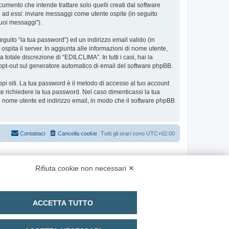
ento che intende trattare solo quelli creati dal software
i ad essi: inviare messaggi come utente ospite (in seguito
tuoi messaggi”).
eguito “la tua password”) ed un indirizzo email valido (in
ospita il server. In aggiunta alle informazioni di nome utente,
totale discrezione di “EDILCLIMA”. In tutti i casi, hai la
 o opt-out sul generatore automatico di email del software phpBB.
ppi siti. La tua password è il metodo di accesso al tuo account
e richiedere la tua password. Nel caso dimenticassi la tua
uo nome utente ed indirizzo email, in modo che il software phpBB
Contattaci
Cancella cookie
Tutti gli orari sono
UTC+02:00
Rifiuta cookie non necessari ✕
ACCETTA TUTTO