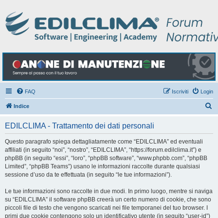
FAQ
Iscriviti
Login
C
Indice
e
EDILCLIMA - Trattamento dei dati personali
r
c
Questo paragrafo spiega dettagliatamente come “EDILCLIMA” ed eventuali
affiliati (in seguito “noi”, “nostro”, “EDILCLIMA”, “https://forum.edilclima.it”) e
a
phpBB (in seguito “essi”, “loro”, “phpBB software”, “www.phpbb.com”, “phpBB
Limited”, “phpBB Teams”) usano le informazioni raccolte durante qualsiasi
sessione d’uso da te effettuata (in seguito “le tue informazioni”).
Le tue informazioni sono raccolte in due modi. In primo luogo, mentre si naviga
su “EDILCLIMA” il software phpBB creerà un certo numero di cookie, che sono
piccoli file di testo che vengono scaricati nei file temporanei del tuo browser. I
primi due cookie contengono solo un identificativo utente (in seguito “user-id”)