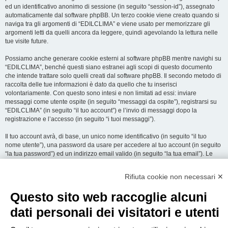
ed un identificativo anonimo di sessione (in seguito “session-id”), assegnato
automaticamente dal software phpBB. Un terzo cookie viene creato quando si
naviga tra gli argomenti di “EDILCLIMA” e viene usato per memorizzare gli
argomenti letti da quelli ancora da leggere, quindi agevolando la lettura nelle
tue visite future.
Possiamo anche generare cookie esterni al software phpBB mentre navighi su
“EDILCLIMA”, benché questi siano estranei agli scopi di questo documento
che intende trattare solo quelli creati dal software phpBB. Il secondo metodo di
raccolta delle tue informazioni è dato da quello che tu inserisci
volontariamente. Con questo sono intesi e non limitati ad essi: inviare
messaggi come utente ospite (in seguito “messaggi da ospite”), registrarsi su
“EDILCLIMA” (in seguito “il tuo account”) e l’invio di messaggi dopo la
registrazione e l’accesso (in seguito “i tuoi messaggi”).
Il tuo account avrà, di base, un unico nome identificativo (in seguito “il tuo
nome utente”), una password da usare per accedere al tuo account (in seguito
“la tua password”) ed un indirizzo email valido (in seguito “la tua email”). Le
informazioni rilasciate per l’apertura dell’account su “EDILCLIMA” sono
protette dalle Leggi sulla Privacy dello Stato che ospita il server. In aggiunta
Rifiuta cookie non necessari ✕
alle informazioni di nome utente, password ed indirizzo email richiesti durante
il processo di registrazione su “EDILCLIMA”, quale altra informazione sia
Questo sito web raccoglie alcuni
obbligatoria o opzionale, è a totale discrezione di “EDILCLIMA”. In tutti i casi,
hai la possibilità di selezionare quali delle informazioni che hai fornito possano
dati personali dei visitatori e utenti
essere rese pubbliche. All’interno del tuo account, hai facoltà di opt-in o opt-out
sul generatore automatico di email del software phpBB.