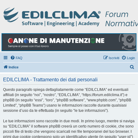
FAQ
Iscriviti
Login
C
Indice
e
EDILCLIMA - Trattamento dei dati personali
r
c
Questo paragrafo spiega dettagliatamente come “EDILCLIMA” ed eventuali
affiliati (in seguito “noi”, “nostro”, “EDILCLIMA”, “https://forum.edilclima.it”) e
a
phpBB (in seguito “essi”, “loro”, “phpBB software”, “www.phpbb.com”, “phpBB
Limited”, “phpBB Teams”) usano le informazioni raccolte durante qualsiasi
sessione d’uso da te effettuata (in seguito “le tue informazioni”).
Le tue informazioni sono raccolte in due modi. In primo luogo, mentre si naviga
su “EDILCLIMA” il software phpBB creerà un certo numero di cookie, che sono
piccoli file di testo che vengono scaricati nei file temporanei del tuo browser. I
primi due cookie contengono solo un identificativo utente (in seguito “user-id”)