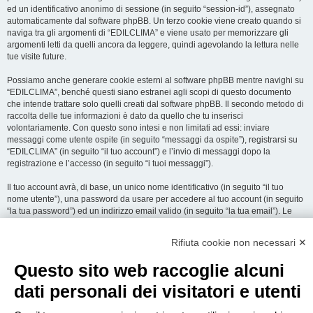
ed un identificativo anonimo di sessione (in seguito “session-id”), assegnato
automaticamente dal software phpBB. Un terzo cookie viene creato quando si
naviga tra gli argomenti di “EDILCLIMA” e viene usato per memorizzare gli
argomenti letti da quelli ancora da leggere, quindi agevolando la lettura nelle
tue visite future.
Possiamo anche generare cookie esterni al software phpBB mentre navighi su
“EDILCLIMA”, benché questi siano estranei agli scopi di questo documento
che intende trattare solo quelli creati dal software phpBB. Il secondo metodo di
raccolta delle tue informazioni è dato da quello che tu inserisci
volontariamente. Con questo sono intesi e non limitati ad essi: inviare
messaggi come utente ospite (in seguito “messaggi da ospite”), registrarsi su
“EDILCLIMA” (in seguito “il tuo account”) e l’invio di messaggi dopo la
registrazione e l’accesso (in seguito “i tuoi messaggi”).
Il tuo account avrà, di base, un unico nome identificativo (in seguito “il tuo
nome utente”), una password da usare per accedere al tuo account (in seguito
“la tua password”) ed un indirizzo email valido (in seguito “la tua email”). Le
informazioni rilasciate per l’apertura dell’account su “EDILCLIMA” sono
protette dalle Leggi sulla Privacy dello Stato che ospita il server. In aggiunta
Rifiuta cookie non necessari ✕
alle informazioni di nome utente, password ed indirizzo email richiesti durante
il processo di registrazione su “EDILCLIMA”, quale altra informazione sia
Questo sito web raccoglie alcuni
obbligatoria o opzionale, è a totale discrezione di “EDILCLIMA”. In tutti i casi,
hai la possibilità di selezionare quali delle informazioni che hai fornito possano
dati personali dei visitatori e utenti
essere rese pubbliche. All’interno del tuo account, hai facoltà di opt-in o opt-out
sul generatore automatico di email del software phpBB.