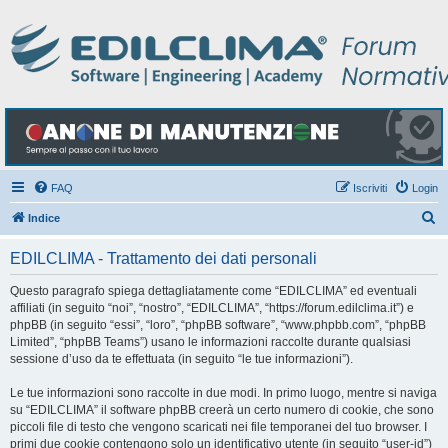
FAQ
Iscriviti
Login
C
Indice
e
EDILCLIMA - Trattamento dei dati personali
r
c
Questo paragrafo spiega dettagliatamente come “EDILCLIMA” ed eventuali
affiliati (in seguito “noi”, “nostro”, “EDILCLIMA”, “https://forum.edilclima.it”) e
a
phpBB (in seguito “essi”, “loro”, “phpBB software”, “www.phpbb.com”, “phpBB
Limited”, “phpBB Teams”) usano le informazioni raccolte durante qualsiasi
sessione d’uso da te effettuata (in seguito “le tue informazioni”).
Le tue informazioni sono raccolte in due modi. In primo luogo, mentre si naviga
su “EDILCLIMA” il software phpBB creerà un certo numero di cookie, che sono
piccoli file di testo che vengono scaricati nei file temporanei del tuo browser. I
primi due cookie contengono solo un identificativo utente (in seguito “user-id”)