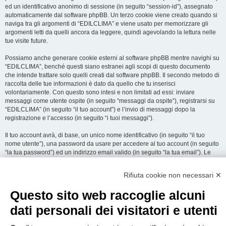
ed un identificativo anonimo di sessione (in seguito “session-id”), assegnato
automaticamente dal software phpBB. Un terzo cookie viene creato quando si
naviga tra gli argomenti di “EDILCLIMA” e viene usato per memorizzare gli
argomenti letti da quelli ancora da leggere, quindi agevolando la lettura nelle
tue visite future.
Possiamo anche generare cookie esterni al software phpBB mentre navighi su
“EDILCLIMA”, benché questi siano estranei agli scopi di questo documento
che intende trattare solo quelli creati dal software phpBB. Il secondo metodo di
raccolta delle tue informazioni è dato da quello che tu inserisci
volontariamente. Con questo sono intesi e non limitati ad essi: inviare
messaggi come utente ospite (in seguito “messaggi da ospite”), registrarsi su
“EDILCLIMA” (in seguito “il tuo account”) e l’invio di messaggi dopo la
registrazione e l’accesso (in seguito “i tuoi messaggi”).
Il tuo account avrà, di base, un unico nome identificativo (in seguito “il tuo
nome utente”), una password da usare per accedere al tuo account (in seguito
“la tua password”) ed un indirizzo email valido (in seguito “la tua email”). Le
informazioni rilasciate per l’apertura dell’account su “EDILCLIMA” sono
protette dalle Leggi sulla Privacy dello Stato che ospita il server. In aggiunta
Rifiuta cookie non necessari ✕
alle informazioni di nome utente, password ed indirizzo email richiesti durante
il processo di registrazione su “EDILCLIMA”, quale altra informazione sia
Questo sito web raccoglie alcuni
obbligatoria o opzionale, è a totale discrezione di “EDILCLIMA”. In tutti i casi,
hai la possibilità di selezionare quali delle informazioni che hai fornito possano
dati personali dei visitatori e utenti
essere rese pubbliche. All’interno del tuo account, hai facoltà di opt-in o opt-out
sul generatore automatico di email del software phpBB.