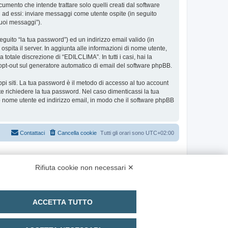
ento che intende trattare solo quelli creati dal software
i ad essi: inviare messaggi come utente ospite (in seguito
tuoi messaggi”).
eguito “la tua password”) ed un indirizzo email valido (in
ospita il server. In aggiunta alle informazioni di nome utente,
totale discrezione di “EDILCLIMA”. In tutti i casi, hai la
 o opt-out sul generatore automatico di email del software phpBB.
ppi siti. La tua password è il metodo di accesso al tuo account
e richiedere la tua password. Nel caso dimenticassi la tua
uo nome utente ed indirizzo email, in modo che il software phpBB
Contattaci
Cancella cookie
Tutti gli orari sono
UTC+02:00
Rifiuta cookie non necessari ✕
ACCETTA TUTTO