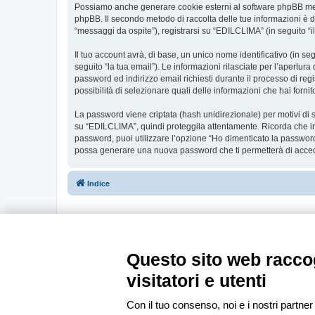
Possiamo anche generare cookie esterni al software phpBB ment
phpBB. Il secondo metodo di raccolta delle tue informazioni è d
“messaggi da ospite”), registrarsi su “EDILCLIMA” (in seguito “il
Il tuo account avrà, di base, un unico nome identificativo (in s
seguito “la tua email”). Le informazioni rilasciate per l’apertur
password ed indirizzo email richiesti durante il processo di regi
possibilità di selezionare quali delle informazioni che hai forn
La password viene criptata (hash unidirezionale) per motivi di s
su “EDILCLIMA”, quindi proteggila attentamente. Ricorda che in
password, puoi utilizzare l’opzione “Ho dimenticato la password
possa generare una nuova password che ti permetterà di acce
Indice
Questo sito web raccog
visitatori e utenti
Con il tuo consenso, noi e i nostri partner