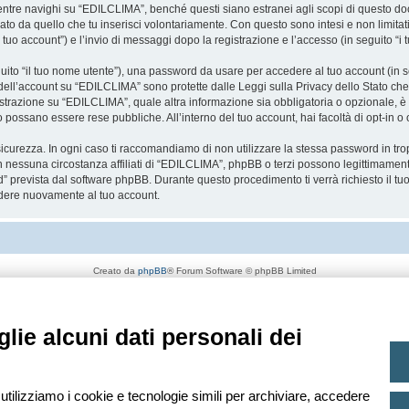
re navighi su “EDILCLIMA”, benché questi siano estranei agli scopi di questo docum
ato da quello che tu inserisci volontariamente. Con questo sono intesi e non limitat
 tuo account”) e l’invio di messaggi dopo la registrazione e l’accesso (in seguito “i 
eguito “il tuo nome utente”), una password da usare per accedere al tuo account (in s
a dell’account su “EDILCLIMA” sono protette dalle Leggi sulla Privacy dello Stato che 
strazione su “EDILCLIMA”, quale altra informazione sia obbligatoria o opzionale, è a 
ito possano essere rese pubbliche. All’interno del tuo account, hai facoltà di opt-in
icurezza. In ogni caso ti raccomandiamo di non utilizzare la stessa password in tro
 nessuna circostanza affiliati di “EDILCLIMA”, phpBB o terzi possono legittimament
” prevista dal software phpBB. Durante questo procedimento ti verrà richiesto il t
dere nuovamente al tuo account.
Creato da
phpBB
® Forum Software © phpBB Limited
Traduzione Italiana
phpBB-Italia.it
Privacy
|
Condizioni
lie alcuni dati personali dei
 utilizziamo i cookie e tecnologie simili per archiviare, accedere