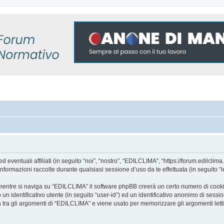
ntuali affiliati (in seguito “noi”, “nostro”, “EDILCLIMA”, “https://forum.edilclima.i
mazioni raccolte durante qualsiasi sessione d’uso da te effettuata (in seguito “le
mentre si naviga su “EDILCLIMA” il software phpBB creerà un certo numero di cookie, 
un identificativo utente (in seguito “user-id”) ed un identificativo anonimo di sess
tra gli argomenti di “EDILCLIMA” e viene usato per memorizzare gli argomenti letti 