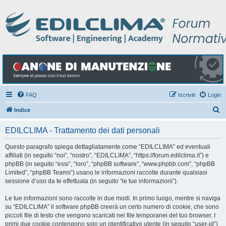
FAQ
Iscriviti
Login
C
Indice
e
EDILCLIMA - Trattamento dei dati personali
r
c
Questo paragrafo spiega dettagliatamente come “EDILCLIMA” ed eventuali
affiliati (in seguito “noi”, “nostro”, “EDILCLIMA”, “https://forum.edilclima.it”) e
a
phpBB (in seguito “essi”, “loro”, “phpBB software”, “www.phpbb.com”, “phpBB
Limited”, “phpBB Teams”) usano le informazioni raccolte durante qualsiasi
sessione d’uso da te effettuata (in seguito “le tue informazioni”).
Le tue informazioni sono raccolte in due modi. In primo luogo, mentre si naviga
su “EDILCLIMA” il software phpBB creerà un certo numero di cookie, che sono
piccoli file di testo che vengono scaricati nei file temporanei del tuo browser. I
primi due cookie contengono solo un identificativo utente (in seguito “user-id”)