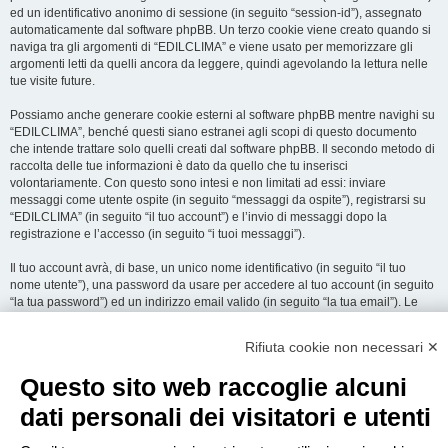
ed un identificativo anonimo di sessione (in seguito “session-id”), assegnato
automaticamente dal software phpBB. Un terzo cookie viene creato quando si
naviga tra gli argomenti di “EDILCLIMA” e viene usato per memorizzare gli
argomenti letti da quelli ancora da leggere, quindi agevolando la lettura nelle
tue visite future.
Possiamo anche generare cookie esterni al software phpBB mentre navighi su
“EDILCLIMA”, benché questi siano estranei agli scopi di questo documento
che intende trattare solo quelli creati dal software phpBB. Il secondo metodo di
raccolta delle tue informazioni è dato da quello che tu inserisci
volontariamente. Con questo sono intesi e non limitati ad essi: inviare
messaggi come utente ospite (in seguito “messaggi da ospite”), registrarsi su
“EDILCLIMA” (in seguito “il tuo account”) e l’invio di messaggi dopo la
registrazione e l’accesso (in seguito “i tuoi messaggi”).
Il tuo account avrà, di base, un unico nome identificativo (in seguito “il tuo
nome utente”), una password da usare per accedere al tuo account (in seguito
“la tua password”) ed un indirizzo email valido (in seguito “la tua email”). Le
informazioni rilasciate per l’apertura dell’account su “EDILCLIMA” sono
protette dalle Leggi sulla Privacy dello Stato che ospita il server. In aggiunta
Rifiuta cookie non necessari ✕
alle informazioni di nome utente, password ed indirizzo email richiesti durante
il processo di registrazione su “EDILCLIMA”, quale altra informazione sia
Questo sito web raccoglie alcuni
obbligatoria o opzionale, è a totale discrezione di “EDILCLIMA”. In tutti i casi,
hai la possibilità di selezionare quali delle informazioni che hai fornito possano
dati personali dei visitatori e utenti
essere rese pubbliche. All’interno del tuo account, hai facoltà di opt-in o opt-out
sul generatore automatico di email del software phpBB.