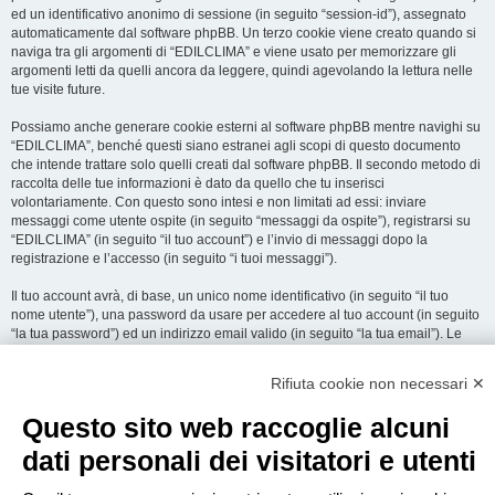
ed un identificativo anonimo di sessione (in seguito “session-id”), assegnato
automaticamente dal software phpBB. Un terzo cookie viene creato quando si
naviga tra gli argomenti di “EDILCLIMA” e viene usato per memorizzare gli
argomenti letti da quelli ancora da leggere, quindi agevolando la lettura nelle
tue visite future.
Possiamo anche generare cookie esterni al software phpBB mentre navighi su
“EDILCLIMA”, benché questi siano estranei agli scopi di questo documento
che intende trattare solo quelli creati dal software phpBB. Il secondo metodo di
raccolta delle tue informazioni è dato da quello che tu inserisci
volontariamente. Con questo sono intesi e non limitati ad essi: inviare
messaggi come utente ospite (in seguito “messaggi da ospite”), registrarsi su
“EDILCLIMA” (in seguito “il tuo account”) e l’invio di messaggi dopo la
registrazione e l’accesso (in seguito “i tuoi messaggi”).
Il tuo account avrà, di base, un unico nome identificativo (in seguito “il tuo
nome utente”), una password da usare per accedere al tuo account (in seguito
“la tua password”) ed un indirizzo email valido (in seguito “la tua email”). Le
informazioni rilasciate per l’apertura dell’account su “EDILCLIMA” sono
protette dalle Leggi sulla Privacy dello Stato che ospita il server. In aggiunta
Rifiuta cookie non necessari ✕
alle informazioni di nome utente, password ed indirizzo email richiesti durante
il processo di registrazione su “EDILCLIMA”, quale altra informazione sia
Questo sito web raccoglie alcuni
obbligatoria o opzionale, è a totale discrezione di “EDILCLIMA”. In tutti i casi,
hai la possibilità di selezionare quali delle informazioni che hai fornito possano
dati personali dei visitatori e utenti
essere rese pubbliche. All’interno del tuo account, hai facoltà di opt-in o opt-out
sul generatore automatico di email del software phpBB.