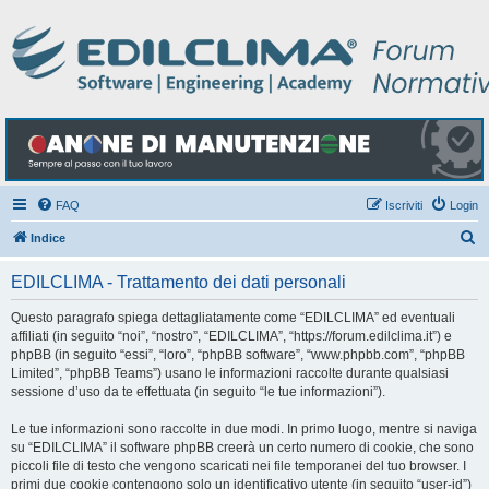
FAQ
Iscriviti
Login
C
Indice
e
EDILCLIMA - Trattamento dei dati personali
r
c
Questo paragrafo spiega dettagliatamente come “EDILCLIMA” ed eventuali
affiliati (in seguito “noi”, “nostro”, “EDILCLIMA”, “https://forum.edilclima.it”) e
a
phpBB (in seguito “essi”, “loro”, “phpBB software”, “www.phpbb.com”, “phpBB
Limited”, “phpBB Teams”) usano le informazioni raccolte durante qualsiasi
sessione d’uso da te effettuata (in seguito “le tue informazioni”).
Le tue informazioni sono raccolte in due modi. In primo luogo, mentre si naviga
su “EDILCLIMA” il software phpBB creerà un certo numero di cookie, che sono
piccoli file di testo che vengono scaricati nei file temporanei del tuo browser. I
primi due cookie contengono solo un identificativo utente (in seguito “user-id”)