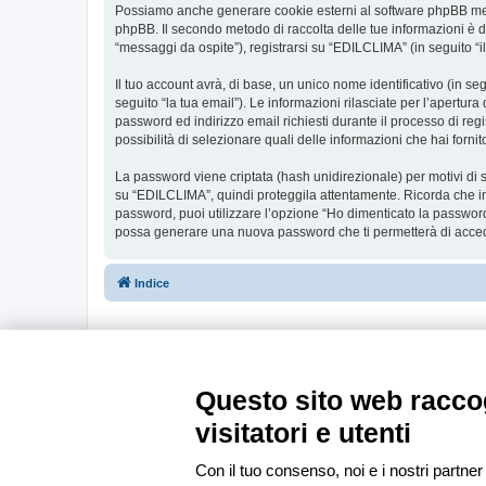
Possiamo anche generare cookie esterni al software phpBB ment
phpBB. Il secondo metodo di raccolta delle tue informazioni è d
“messaggi da ospite”), registrarsi su “EDILCLIMA” (in seguito “il
Il tuo account avrà, di base, un unico nome identificativo (in s
seguito “la tua email”). Le informazioni rilasciate per l’apertur
password ed indirizzo email richiesti durante il processo di regi
possibilità di selezionare quali delle informazioni che hai forn
La password viene criptata (hash unidirezionale) per motivi di s
su “EDILCLIMA”, quindi proteggila attentamente. Ricorda che in
password, puoi utilizzare l’opzione “Ho dimenticato la password
possa generare una nuova password che ti permetterà di acce
Indice
Questo sito web raccog
visitatori e utenti
Con il tuo consenso, noi e i nostri partner