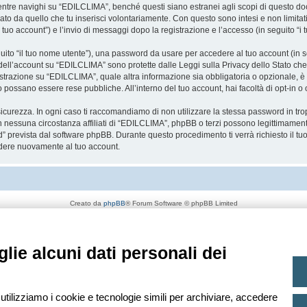
re navighi su “EDILCLIMA”, benché questi siano estranei agli scopi di questo docum
ato da quello che tu inserisci volontariamente. Con questo sono intesi e non limitat
 tuo account”) e l’invio di messaggi dopo la registrazione e l’accesso (in seguito “i 
eguito “il tuo nome utente”), una password da usare per accedere al tuo account (in s
a dell’account su “EDILCLIMA” sono protette dalle Leggi sulla Privacy dello Stato che 
strazione su “EDILCLIMA”, quale altra informazione sia obbligatoria o opzionale, è a 
ito possano essere rese pubbliche. All’interno del tuo account, hai facoltà di opt-in
icurezza. In ogni caso ti raccomandiamo di non utilizzare la stessa password in tro
 nessuna circostanza affiliati di “EDILCLIMA”, phpBB o terzi possono legittimament
” prevista dal software phpBB. Durante questo procedimento ti verrà richiesto il t
dere nuovamente al tuo account.
Creato da
phpBB
® Forum Software © phpBB Limited
Traduzione Italiana
phpBB-Italia.it
Privacy
|
Condizioni
lie alcuni dati personali dei
 utilizziamo i cookie e tecnologie simili per archiviare, accedere