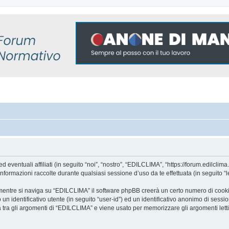
ntuali affiliati (in seguito “noi”, “nostro”, “EDILCLIMA”, “https://forum.edilclima.i
mazioni raccolte durante qualsiasi sessione d’uso da te effettuata (in seguito “le
mentre si naviga su “EDILCLIMA” il software phpBB creerà un certo numero di cookie, 
un identificativo utente (in seguito “user-id”) ed un identificativo anonimo di sess
tra gli argomenti di “EDILCLIMA” e viene usato per memorizzare gli argomenti letti 