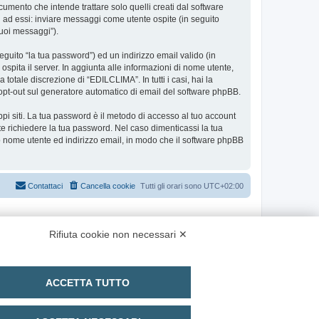
ento che intende trattare solo quelli creati dal software
i ad essi: inviare messaggi come utente ospite (in seguito
tuoi messaggi”).
eguito “la tua password”) ed un indirizzo email valido (in
ospita il server. In aggiunta alle informazioni di nome utente,
totale discrezione di “EDILCLIMA”. In tutti i casi, hai la
 o opt-out sul generatore automatico di email del software phpBB.
ppi siti. La tua password è il metodo di accesso al tuo account
e richiedere la tua password. Nel caso dimenticassi la tua
uo nome utente ed indirizzo email, in modo che il software phpBB
Contattaci
Cancella cookie
Tutti gli orari sono
UTC+02:00
Rifiuta cookie non necessari ✕
ACCETTA TUTTO