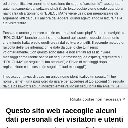
ed un identificativo anonimo di sessione (in seguito “session-id”), assegnato
automaticamente dal software phpBB. Un terzo cookie viene creato quando si
naviga tra gli argomenti di “EDILCLIMA” e viene usato per memorizzare gli
argomenti letti da quelli ancora da leggere, quindi agevolando la lettura nelle
tue visite future.
Possiamo anche generare cookie esterni al software phpBB mentre navighi su
“EDILCLIMA”, benché questi siano estranei agli scopi di questo documento
che intende trattare solo quelli creati dal software phpBB. Il secondo metodo di
raccolta delle tue informazioni è dato da quello che tu inserisci
volontariamente. Con questo sono intesi e non limitati ad essi: inviare
messaggi come utente ospite (in seguito “messaggi da ospite”), registrarsi su
“EDILCLIMA” (in seguito “il tuo account”) e l’invio di messaggi dopo la
registrazione e l’accesso (in seguito “i tuoi messaggi”).
Il tuo account avrà, di base, un unico nome identificativo (in seguito “il tuo
nome utente”), una password da usare per accedere al tuo account (in seguito
“la tua password”) ed un indirizzo email valido (in seguito “la tua email”). Le
informazioni rilasciate per l’apertura dell’account su “EDILCLIMA” sono
protette dalle Leggi sulla Privacy dello Stato che ospita il server. In aggiunta
Rifiuta cookie non necessari ✕
alle informazioni di nome utente, password ed indirizzo email richiesti durante
il processo di registrazione su “EDILCLIMA”, quale altra informazione sia
Questo sito web raccoglie alcuni
obbligatoria o opzionale, è a totale discrezione di “EDILCLIMA”. In tutti i casi,
hai la possibilità di selezionare quali delle informazioni che hai fornito possano
dati personali dei visitatori e utenti
essere rese pubbliche. All’interno del tuo account, hai facoltà di opt-in o opt-out
sul generatore automatico di email del software phpBB.