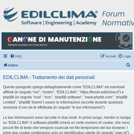
FAQ
Iscriviti
Login
C
Indice
e
EDILCLIMA - Trattamento dei dati personali
r
c
Questo paragrafo spiega dettagliatamente come “EDILCLIMA” ed eventuali
affiliati (in seguito “noi”, “nostro”, “EDILCLIMA”, “https://forum.edilclima.it”) e
a
phpBB (in seguito “essi”, “loro”, “phpBB software”, “www.phpbb.com”, “phpBB
Limited”, “phpBB Teams”) usano le informazioni raccolte durante qualsiasi
sessione d’uso da te effettuata (in seguito “le tue informazioni”).
Le tue informazioni sono raccolte in due modi. In primo luogo, mentre si naviga
su “EDILCLIMA” il software phpBB creerà un certo numero di cookie, che sono
piccoli file di testo che vengono scaricati nei file temporanei del tuo browser. I
primi due cookie contengono solo un identificativo utente (in seguito “user-id”)