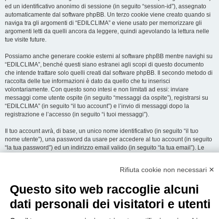
ed un identificativo anonimo di sessione (in seguito “session-id”), assegnato
automaticamente dal software phpBB. Un terzo cookie viene creato quando si
naviga tra gli argomenti di “EDILCLIMA” e viene usato per memorizzare gli
argomenti letti da quelli ancora da leggere, quindi agevolando la lettura nelle
tue visite future.
Possiamo anche generare cookie esterni al software phpBB mentre navighi su
“EDILCLIMA”, benché questi siano estranei agli scopi di questo documento
che intende trattare solo quelli creati dal software phpBB. Il secondo metodo di
raccolta delle tue informazioni è dato da quello che tu inserisci
volontariamente. Con questo sono intesi e non limitati ad essi: inviare
messaggi come utente ospite (in seguito “messaggi da ospite”), registrarsi su
“EDILCLIMA” (in seguito “il tuo account”) e l’invio di messaggi dopo la
registrazione e l’accesso (in seguito “i tuoi messaggi”).
Il tuo account avrà, di base, un unico nome identificativo (in seguito “il tuo
nome utente”), una password da usare per accedere al tuo account (in seguito
“la tua password”) ed un indirizzo email valido (in seguito “la tua email”). Le
informazioni rilasciate per l’apertura dell’account su “EDILCLIMA” sono
protette dalle Leggi sulla Privacy dello Stato che ospita il server. In aggiunta
Rifiuta cookie non necessari ✕
alle informazioni di nome utente, password ed indirizzo email richiesti durante
il processo di registrazione su “EDILCLIMA”, quale altra informazione sia
Questo sito web raccoglie alcuni
obbligatoria o opzionale, è a totale discrezione di “EDILCLIMA”. In tutti i casi,
hai la possibilità di selezionare quali delle informazioni che hai fornito possano
dati personali dei visitatori e utenti
essere rese pubbliche. All’interno del tuo account, hai facoltà di opt-in o opt-out
sul generatore automatico di email del software phpBB.