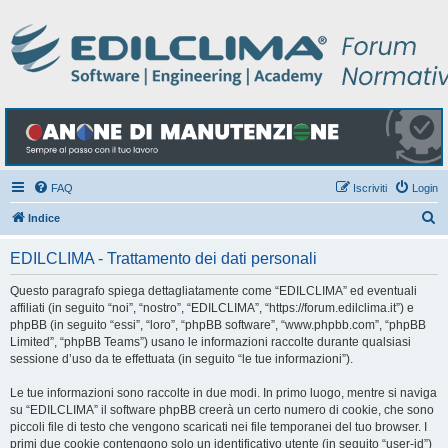
FAQ
Iscriviti
Login
C
Indice
e
EDILCLIMA - Trattamento dei dati personali
r
c
Questo paragrafo spiega dettagliatamente come “EDILCLIMA” ed eventuali
affiliati (in seguito “noi”, “nostro”, “EDILCLIMA”, “https://forum.edilclima.it”) e
a
phpBB (in seguito “essi”, “loro”, “phpBB software”, “www.phpbb.com”, “phpBB
Limited”, “phpBB Teams”) usano le informazioni raccolte durante qualsiasi
sessione d’uso da te effettuata (in seguito “le tue informazioni”).
Le tue informazioni sono raccolte in due modi. In primo luogo, mentre si naviga
su “EDILCLIMA” il software phpBB creerà un certo numero di cookie, che sono
piccoli file di testo che vengono scaricati nei file temporanei del tuo browser. I
primi due cookie contengono solo un identificativo utente (in seguito “user-id”)