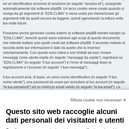
ed un identificativo anonimo di sessione (in seguito “session-id”), assegnato
automaticamente dal software phpBB. Un terzo cookie viene creato quando si
naviga tra gli argomenti di “EDILCLIMA” e viene usato per memorizzare gli
argomenti letti da quelli ancora da leggere, quindi agevolando la lettura nelle
tue visite future.
Possiamo anche generare cookie esterni al software phpBB mentre navighi su
“EDILCLIMA”, benché questi siano estranei agli scopi di questo documento
che intende trattare solo quelli creati dal software phpBB. Il secondo metodo di
raccolta delle tue informazioni è dato da quello che tu inserisci
volontariamente. Con questo sono intesi e non limitati ad essi: inviare
messaggi come utente ospite (in seguito “messaggi da ospite”), registrarsi su
“EDILCLIMA” (in seguito “il tuo account”) e l’invio di messaggi dopo la
registrazione e l’accesso (in seguito “i tuoi messaggi”).
Il tuo account avrà, di base, un unico nome identificativo (in seguito “il tuo
nome utente”), una password da usare per accedere al tuo account (in seguito
“la tua password”) ed un indirizzo email valido (in seguito “la tua email”). Le
informazioni rilasciate per l’apertura dell’account su “EDILCLIMA” sono
protette dalle Leggi sulla Privacy dello Stato che ospita il server. In aggiunta
Rifiuta cookie non necessari ✕
alle informazioni di nome utente, password ed indirizzo email richiesti durante
il processo di registrazione su “EDILCLIMA”, quale altra informazione sia
Questo sito web raccoglie alcuni
obbligatoria o opzionale, è a totale discrezione di “EDILCLIMA”. In tutti i casi,
hai la possibilità di selezionare quali delle informazioni che hai fornito possano
dati personali dei visitatori e utenti
essere rese pubbliche. All’interno del tuo account, hai facoltà di opt-in o opt-out
sul generatore automatico di email del software phpBB.