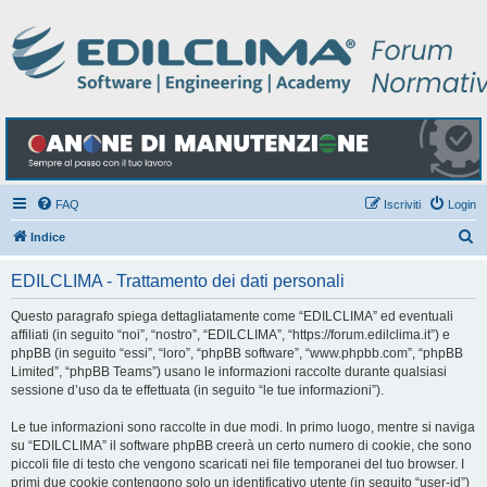
FAQ
Iscriviti
Login
C
Indice
e
EDILCLIMA - Trattamento dei dati personali
r
c
Questo paragrafo spiega dettagliatamente come “EDILCLIMA” ed eventuali
affiliati (in seguito “noi”, “nostro”, “EDILCLIMA”, “https://forum.edilclima.it”) e
a
phpBB (in seguito “essi”, “loro”, “phpBB software”, “www.phpbb.com”, “phpBB
Limited”, “phpBB Teams”) usano le informazioni raccolte durante qualsiasi
sessione d’uso da te effettuata (in seguito “le tue informazioni”).
Le tue informazioni sono raccolte in due modi. In primo luogo, mentre si naviga
su “EDILCLIMA” il software phpBB creerà un certo numero di cookie, che sono
piccoli file di testo che vengono scaricati nei file temporanei del tuo browser. I
primi due cookie contengono solo un identificativo utente (in seguito “user-id”)