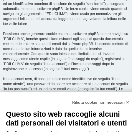
ed un identificativo anonimo di sessione (in seguito “session-id”), assegnato
automaticamente dal software phpBB. Un terzo cookie viene creato quando si
naviga tra gli argomenti di “EDILCLIMA” e viene usato per memorizzare gli
argomenti letti da quelli ancora da leggere, quindi agevolando la lettura nelle
tue visite future.
Possiamo anche generare cookie esterni al software phpBB mentre navighi su
“EDILCLIMA”, benché questi siano estranei agli scopi di questo documento
che intende trattare solo quelli creati dal software phpBB. Il secondo metodo di
raccolta delle tue informazioni è dato da quello che tu inserisci
volontariamente. Con questo sono intesi e non limitati ad essi: inviare
messaggi come utente ospite (in seguito “messaggi da ospite”), registrarsi su
“EDILCLIMA” (in seguito “il tuo account”) e l’invio di messaggi dopo la
registrazione e l’accesso (in seguito “i tuoi messaggi”).
Il tuo account avrà, di base, un unico nome identificativo (in seguito “il tuo
nome utente”), una password da usare per accedere al tuo account (in seguito
“la tua password”) ed un indirizzo email valido (in seguito “la tua email”). Le
informazioni rilasciate per l’apertura dell’account su “EDILCLIMA” sono
protette dalle Leggi sulla Privacy dello Stato che ospita il server. In aggiunta
Rifiuta cookie non necessari ✕
alle informazioni di nome utente, password ed indirizzo email richiesti durante
il processo di registrazione su “EDILCLIMA”, quale altra informazione sia
Questo sito web raccoglie alcuni
obbligatoria o opzionale, è a totale discrezione di “EDILCLIMA”. In tutti i casi,
hai la possibilità di selezionare quali delle informazioni che hai fornito possano
dati personali dei visitatori e utenti
essere rese pubbliche. All’interno del tuo account, hai facoltà di opt-in o opt-out
sul generatore automatico di email del software phpBB.