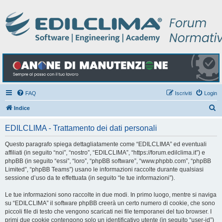
FAQ
Iscriviti
Login
C
Indice
e
EDILCLIMA - Trattamento dei dati personali
r
c
Questo paragrafo spiega dettagliatamente come “EDILCLIMA” ed eventuali
affiliati (in seguito “noi”, “nostro”, “EDILCLIMA”, “https://forum.edilclima.it”) e
a
phpBB (in seguito “essi”, “loro”, “phpBB software”, “www.phpbb.com”, “phpBB
Limited”, “phpBB Teams”) usano le informazioni raccolte durante qualsiasi
sessione d’uso da te effettuata (in seguito “le tue informazioni”).
Le tue informazioni sono raccolte in due modi. In primo luogo, mentre si naviga
su “EDILCLIMA” il software phpBB creerà un certo numero di cookie, che sono
piccoli file di testo che vengono scaricati nei file temporanei del tuo browser. I
primi due cookie contengono solo un identificativo utente (in seguito “user-id”)