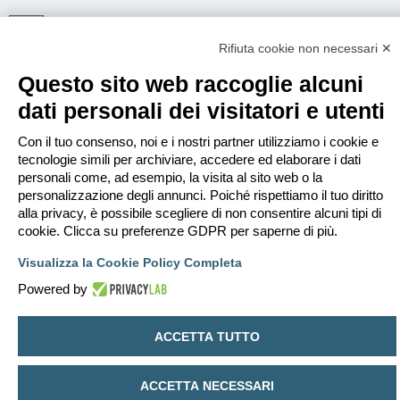
Rifiuta cookie non necessari ✕
ISCRIVITI
Questo sito web raccoglie alcuni
Per eseguire il login devi essere registrato. La registrazione richiede solo
pochi secondi e garantisce l’accesso alle funzioni avanzate. L’amministratore
dati personali dei visitatori e utenti
può anche dare permessi speciali agli utenti. Prima di eseguire il login
assicurati di aver letto i termini d’uso e le varie regole.
Con il tuo consenso, noi e i nostri partner utilizziamo i cookie e
Condizioni d’uso
|
Trattamento dei dati personali
tecnologie simili per archiviare, accedere ed elaborare i dati
personali come, ad esempio, la visita al sito web o la
Iscriviti
personalizzazione degli annunci. Poiché rispettiamo il tuo diritto
alla privacy, è possibile scegliere di non consentire alcuni tipi di
cookie. Clicca su preferenze GDPR per saperne di più.
Indice
Contattaci
Cancella cookie
Tutti gli orari sono
UTC+02:00
Visualizza la Cookie Policy Completa
Creato da
phpBB
® Forum Software © phpBB Limited
Traduzione Italiana
phpBB-Italia.it
Powered by
Privacy
|
Condizioni
ACCETTA TUTTO
ACCETTA NECESSARI