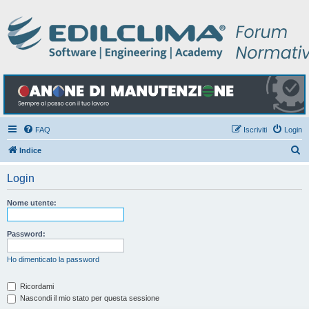
FAQ
Iscriviti
Login
C
Indice
e
Login
r
c
Nome utente:
a
Password:
Ho dimenticato la password
Ricordami
Nascondi il mio stato per questa sessione