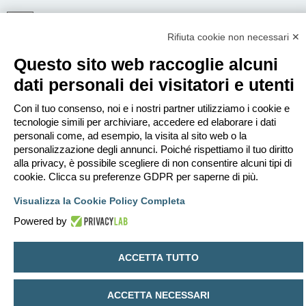
Rifiuta cookie non necessari ✕
ISCRIVITI
Questo sito web raccoglie alcuni
Per eseguire il login devi essere registrato. La registrazione richiede solo
pochi secondi e garantisce l’accesso alle funzioni avanzate. L’amministratore
dati personali dei visitatori e utenti
può anche dare permessi speciali agli utenti. Prima di eseguire il login
assicurati di aver letto i termini d’uso e le varie regole.
Con il tuo consenso, noi e i nostri partner utilizziamo i cookie e
Condizioni d’uso
|
Trattamento dei dati personali
tecnologie simili per archiviare, accedere ed elaborare i dati
personali come, ad esempio, la visita al sito web o la
Iscriviti
personalizzazione degli annunci. Poiché rispettiamo il tuo diritto
alla privacy, è possibile scegliere di non consentire alcuni tipi di
cookie. Clicca su preferenze GDPR per saperne di più.
Indice
Contattaci
Cancella cookie
Tutti gli orari sono
UTC+02:00
Visualizza la Cookie Policy Completa
Creato da
phpBB
® Forum Software © phpBB Limited
Traduzione Italiana
phpBB-Italia.it
Powered by
Privacy
|
Condizioni
ACCETTA TUTTO
ACCETTA NECESSARI