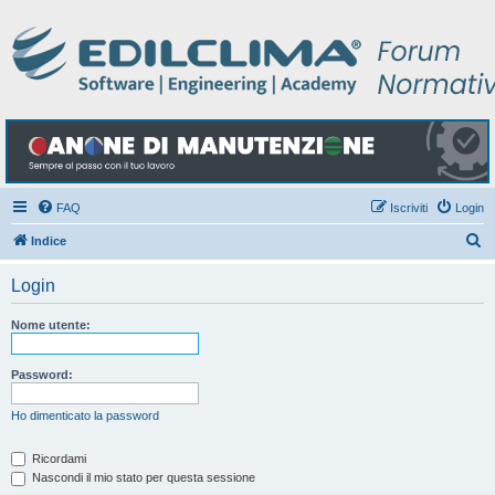
FAQ
Iscriviti
Login
C
Indice
e
Login
r
c
Nome utente:
a
Password:
Ho dimenticato la password
Ricordami
Nascondi il mio stato per questa sessione