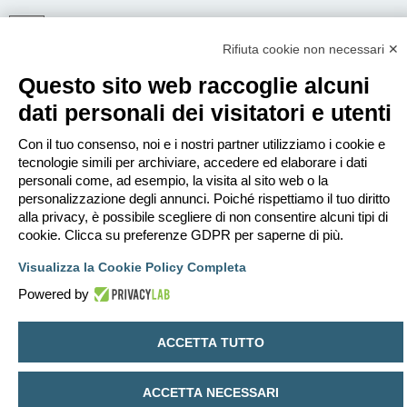
Rifiuta cookie non necessari ✕
ISCRIVITI
Questo sito web raccoglie alcuni
Per eseguire il login devi essere registrato. La registrazione richiede solo
pochi secondi e garantisce l’accesso alle funzioni avanzate. L’amministratore
dati personali dei visitatori e utenti
può anche dare permessi speciali agli utenti. Prima di eseguire il login
assicurati di aver letto i termini d’uso e le varie regole.
Con il tuo consenso, noi e i nostri partner utilizziamo i cookie e
Condizioni d’uso
|
Trattamento dei dati personali
tecnologie simili per archiviare, accedere ed elaborare i dati
personali come, ad esempio, la visita al sito web o la
Iscriviti
personalizzazione degli annunci. Poiché rispettiamo il tuo diritto
alla privacy, è possibile scegliere di non consentire alcuni tipi di
cookie. Clicca su preferenze GDPR per saperne di più.
Indice
Contattaci
Cancella cookie
Tutti gli orari sono
UTC+02:00
Visualizza la Cookie Policy Completa
Creato da
phpBB
® Forum Software © phpBB Limited
Traduzione Italiana
phpBB-Italia.it
Powered by
Privacy
|
Condizioni
ACCETTA TUTTO
ACCETTA NECESSARI