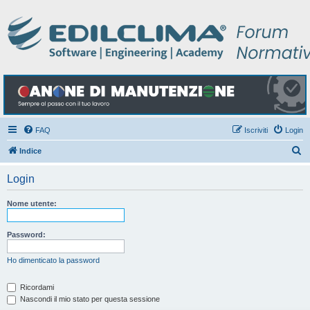
FAQ
Iscriviti
Login
C
Indice
e
Login
r
c
Nome utente:
a
Password:
Ho dimenticato la password
Ricordami
Nascondi il mio stato per questa sessione