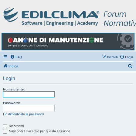
FAQ
Iscriviti
Login
C
Indice
e
Login
r
c
Nome utente:
a
Password:
Ho dimenticato la password
Ricordami
Nascondi il mio stato per questa sessione