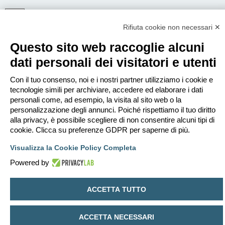
Rifiuta cookie non necessari ✕
ISCRIVITI
Questo sito web raccoglie alcuni
Per eseguire il login devi essere registrato. La registrazione richiede solo
pochi secondi e garantisce l’accesso alle funzioni avanzate. L’amministratore
dati personali dei visitatori e utenti
può anche dare permessi speciali agli utenti. Prima di eseguire il login
assicurati di aver letto i termini d’uso e le varie regole.
Con il tuo consenso, noi e i nostri partner utilizziamo i cookie e
Condizioni d’uso
|
Trattamento dei dati personali
tecnologie simili per archiviare, accedere ed elaborare i dati
personali come, ad esempio, la visita al sito web o la
Iscriviti
personalizzazione degli annunci. Poiché rispettiamo il tuo diritto
alla privacy, è possibile scegliere di non consentire alcuni tipi di
cookie. Clicca su preferenze GDPR per saperne di più.
Indice
Contattaci
Cancella cookie
Tutti gli orari sono
UTC+02:00
Visualizza la Cookie Policy Completa
Creato da
phpBB
® Forum Software © phpBB Limited
Traduzione Italiana
phpBB-Italia.it
Powered by
Privacy
|
Condizioni
ACCETTA TUTTO
ACCETTA NECESSARI