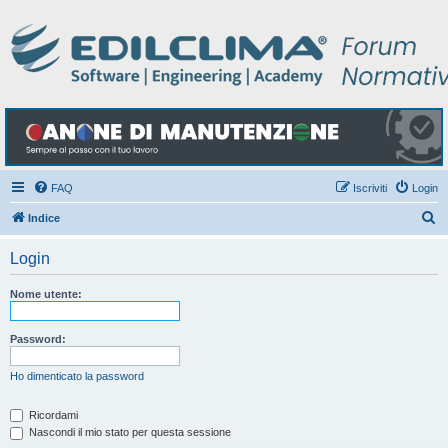
FAQ
Iscriviti
Login
C
Indice
e
Login
r
c
Nome utente:
a
Password:
Ho dimenticato la password
Ricordami
Nascondi il mio stato per questa sessione