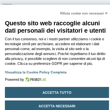
Rifiuta cookie non necessari ✕
ISCRIVITI
Questo sito web raccoglie alcuni
Per eseguire il login devi essere registrato. La registrazione richiede solo
pochi secondi e garantisce l’accesso alle funzioni avanzate. L’amministratore
dati personali dei visitatori e utenti
può anche dare permessi speciali agli utenti. Prima di eseguire il login
assicurati di aver letto i termini d’uso e le varie regole.
Con il tuo consenso, noi e i nostri partner utilizziamo i cookie e
Condizioni d’uso
|
Trattamento dei dati personali
tecnologie simili per archiviare, accedere ed elaborare i dati
personali come, ad esempio, la visita al sito web o la
Iscriviti
personalizzazione degli annunci. Poiché rispettiamo il tuo diritto
alla privacy, è possibile scegliere di non consentire alcuni tipi di
cookie. Clicca su preferenze GDPR per saperne di più.
Indice
Contattaci
Cancella cookie
Tutti gli orari sono
UTC+02:00
Visualizza la Cookie Policy Completa
Creato da
phpBB
® Forum Software © phpBB Limited
Traduzione Italiana
phpBB-Italia.it
Powered by
Privacy
|
Condizioni
ACCETTA TUTTO
ACCETTA NECESSARI