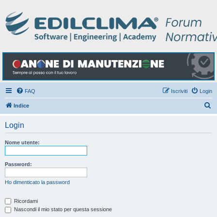
FAQ
Iscriviti
Login
C
Indice
e
Login
r
c
Nome utente:
a
Password:
Ho dimenticato la password
Ricordami
Nascondi il mio stato per questa sessione