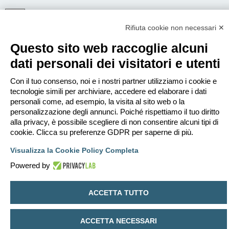
Rifiuta cookie non necessari ✕
ISCRIVITI
Questo sito web raccoglie alcuni
Per eseguire il login devi essere registrato. La registrazione richiede solo
pochi secondi e garantisce l’accesso alle funzioni avanzate. L’amministratore
dati personali dei visitatori e utenti
può anche dare permessi speciali agli utenti. Prima di eseguire il login
assicurati di aver letto i termini d’uso e le varie regole.
Con il tuo consenso, noi e i nostri partner utilizziamo i cookie e
Condizioni d’uso
|
Trattamento dei dati personali
tecnologie simili per archiviare, accedere ed elaborare i dati
personali come, ad esempio, la visita al sito web o la
Iscriviti
personalizzazione degli annunci. Poiché rispettiamo il tuo diritto
alla privacy, è possibile scegliere di non consentire alcuni tipi di
cookie. Clicca su preferenze GDPR per saperne di più.
Indice
Contattaci
Cancella cookie
Tutti gli orari sono
UTC+02:00
Visualizza la Cookie Policy Completa
Creato da
phpBB
® Forum Software © phpBB Limited
Traduzione Italiana
phpBB-Italia.it
Powered by
Privacy
|
Condizioni
ACCETTA TUTTO
ACCETTA NECESSARI