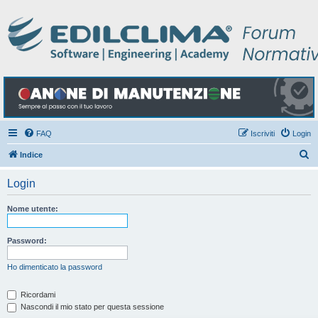
FAQ
Iscriviti
Login
C
Indice
e
Login
r
c
Nome utente:
a
Password:
Ho dimenticato la password
Ricordami
Nascondi il mio stato per questa sessione